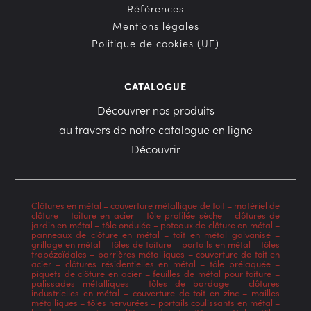
Références
Mentions légales
Politique de cookies (UE)
CATALOGUE
Découvrer nos produits
au travers de notre catalogue en ligne
Découvrir
Clôtures en métal
–
couverture métallique de toit
–
matériel de
clôture
–
toiture en acier
–
tôle profilée sèche
–
clôtures de
jardin en métal
–
tôle ondulée
–
poteaux de clôture en métal
–
panneaux de clôture en métal
–
toit en métal galvanisé
–
grillage en métal
–
tôles de toiture
–
portails en métal
–
tôles
trapézoïdales
–
barrières métalliques
–
couverture de toit en
acier
–
clôtures résidentielles en métal
–
tôle prélaquée
–
piquets de clôture en acier
–
feuilles de métal pour toiture
–
palissades métalliques
–
tôles de bardage
–
clôtures
industrielles en métal
–
couverture de toit en zinc
–
mailles
métalliques
–
tôles nervurées
–
portails coulissants en métal
–