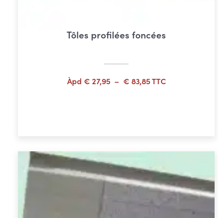
Tôles profilées foncées
Plage
Àpd
€
27,95
–
€
83,85
TTC
de
prix :
Choix des options
€ 27,95
à
€ 83,85