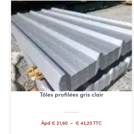
Tôles profilées gris clair
Plage
Àpd
€
21,60
–
€
43,20
TTC
de