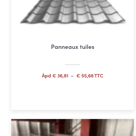
Panneaux tuiles
Plage
Àpd
€
36,81
–
€
55,68
TTC
de
prix :
Choix des options
€ 36,81
à
€ 55,68