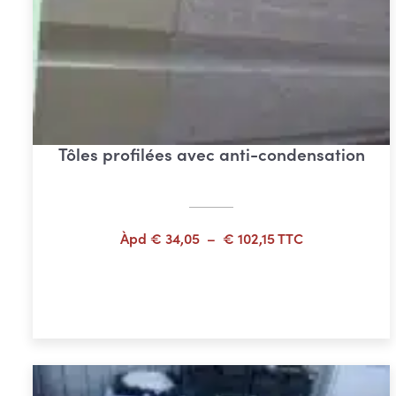
Tôles profilées avec anti-condensation
Plage
Àpd
€
34,05
–
€
102,15
TTC
de
prix :
Choix des options
€ 34,05
à
€ 102,15