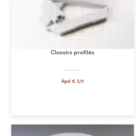
Closoirs profilés
Àpd
€
3,11
Choix des options