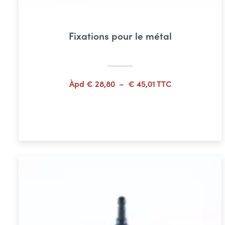
Fixations pour le métal
Plage
Àpd
€
28,80
–
€
45,01
TTC
de
prix :
Choix des options
€ 28,80
à
€ 45,01