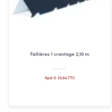
Faîtières 1 crantage 2,10 m
Àpd
€
33,64
TTC
Ajouter au panier