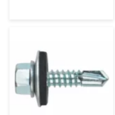
prix :
Choix des options
€ 16,94
à
€ 47,19