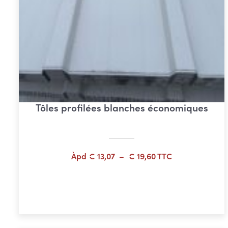
Tôles profilées blanches économiques
Plage
Àpd
€
13,07
–
€
19,60
TTC
de
prix :
Choix des options
€ 13,07
à
€ 19,60