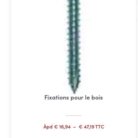
Fixations pour le bois
Plage
Àpd
€
16,94
–
€
47,19
TTC
de