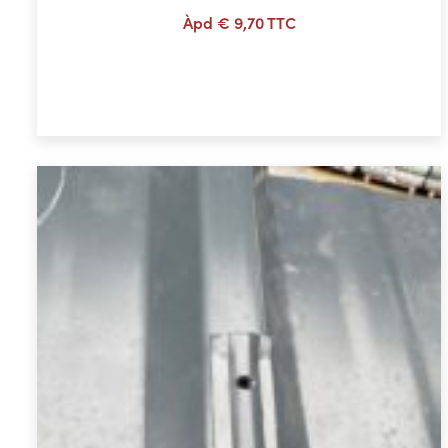
Àpd
€
9,70
TTC
Ajouter au panier