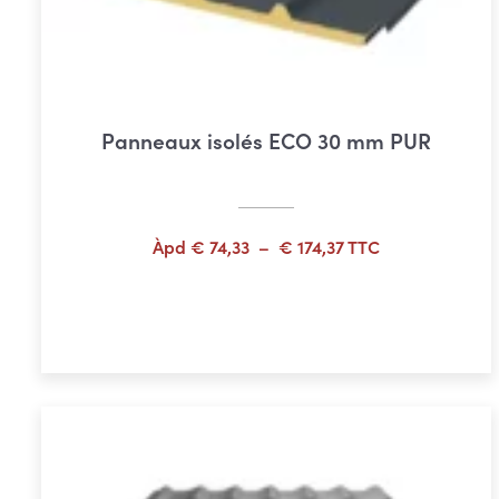
Panneaux isolés ECO 30 mm PUR
Plage
Àpd
€
74,33
–
€
174,37
TTC
de
prix :
Choix des options
€ 74,33
à
€ 174,37