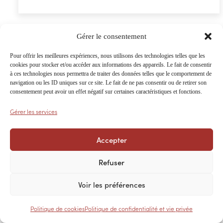
Gérer le consentement
Pour offrir les meilleures expériences, nous utilisons des technologies telles que les
cookies pour stocker et/ou accéder aux informations des appareils. Le fait de consentir
à ces technologies nous permettra de traiter des données telles que le comportement de
navigation ou les ID uniques sur ce site. Le fait de ne pas consentir ou de retirer son
consentement peut avoir un effet négatif sur certaines caractéristiques et fonctions.
Gérer les services
Accepter
Refuser
Gouttières
Voir les préférences
Politique de cookies
Politique de confidentialité et vie privée
Plage
Àpd
€
18,19
–
€
22,05
TTC