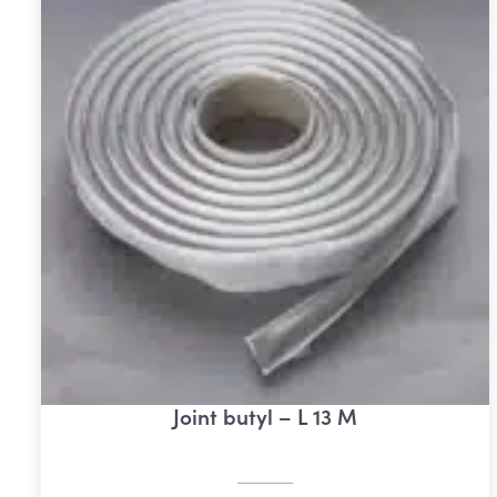
Joint butyl – L 13 M