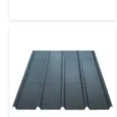
prix :
Choix des options
€ 21,60
à
€ 43,20