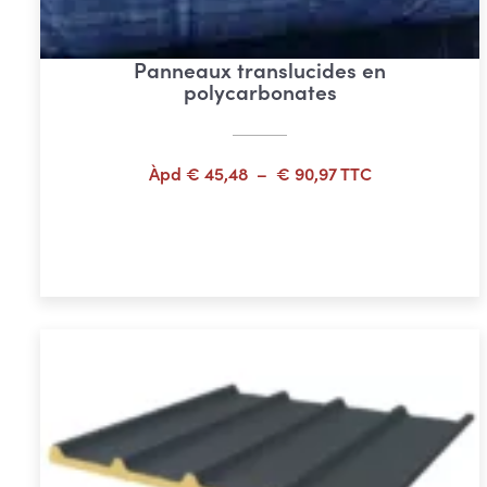
Panneaux translucides en
polycarbonates
Plage
Àpd
€
45,48
–
€
90,97
TTC
de
prix :
Choix des options
€ 45,48
à
€ 90,97