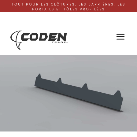
TOUT POUR LES CLÔTURES, LES BARRIÈRES, LES
PORTAILS ET TÔLES PROFILÉES