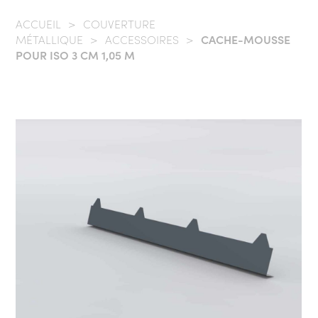
ACCUEIL
/
COUVERTURE
MÉTALLIQUE
/
ACCESSOIRES
/
CACHE-MOUSSE
POUR ISO 3 CM 1,05 M