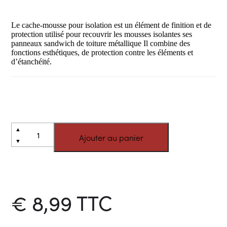
Le cache-mousse pour isolation est un élément de finition et de
protection utilisé pour recouvrir les mousses isolantes ses
panneaux sandwich de toiture métallique Il combine des
fonctions esthétiques, de protection contre les éléments et
d’étanchéité.
quantité
Alternative:
▲
Ajouter au panier
de
▼
Cache-
mousse
pour
iso
3
€
8,99
TTC
cm
1,05
m