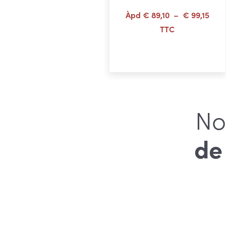
Plag
Àpd
€
89,10
–
€
99,15
de
TTC
prix 
Choix des options
€ 89
à
€ 99
No
de