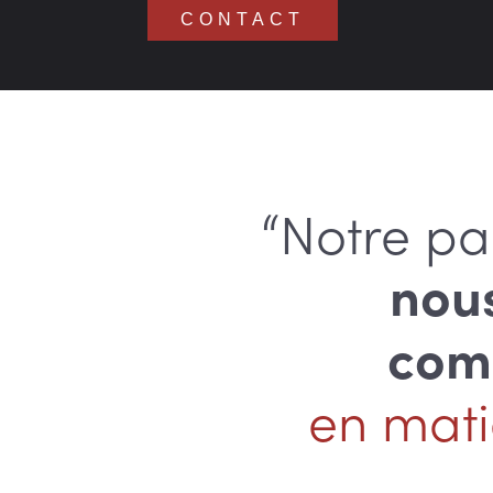
CONTACT
“Notre pa
nou
comm
en mati