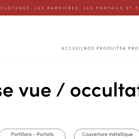
CLÔTURES, LES BARRIÈRES, LES PORTAILS ET 
ACCUEIL
NOS PRODUITS
A PR
se vue / occulta
Portillons - Portails
Couverture métallique