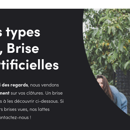
s types
, Brise
ificielles
i des regards
, nous vendons
ement
sur vos clôtures. Un brise
ns à les découvrir ci-dessous. Si
s brises vues, nos lattes
ontactez-nous
!