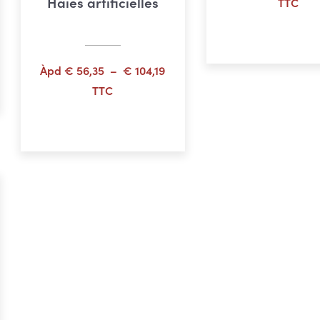
Haies artificielles
TTC
Choix des opti
age
 :
Plage
Àpd
€
56,35
–
€
104,19
52,15
de
TTC
prix :
Choix des options
58,45
€ 56,35
à
€ 104,19