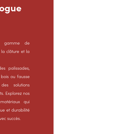
logue
ste gamme de
la clôture et la
es palissades,
 bois ou fausse
des solutions
ts. Explorez nos
 matériaux qui
que et durabilité
avec succès.