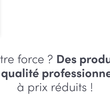
e
:
,10
,15
tre force ?
Des produ
 qualité
professionne
à prix réduits !