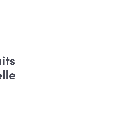
its
lle