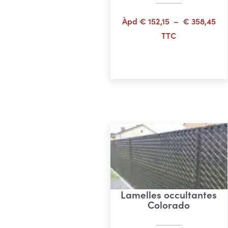
Pl
Àpd
€
152,15
–
€
358,45
de
TTC
prix
Choix des options
€ 1
à
€ 3
Lamelles occultantes
Colorado