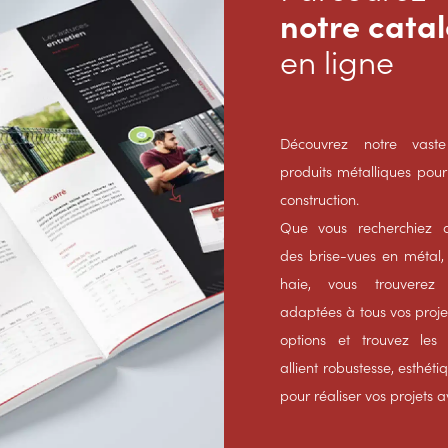
notre cata
en ligne
Découvrez notre va
produits métalliques pour 
construction.
Que vous recherchiez d
des brise-vues en métal,
haie, vous trouverez 
adaptées à tous vos proje
options et trouvez les
allient robustesse, esthéti
pour réaliser vos projets 