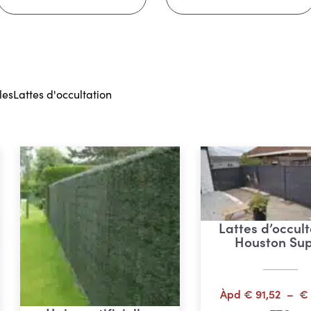
les
Lattes d'occultation
Lattes d’occult
Houston Su
Àpd
€
91,52
–
€