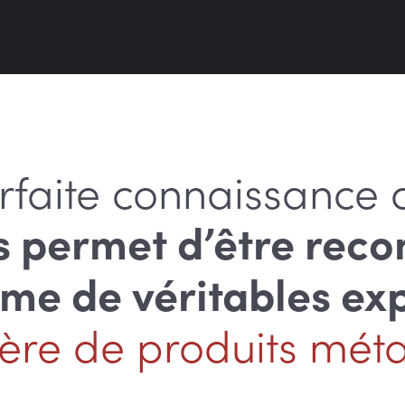
rfaite connaissance 
s permet d’être reco
e de véritables ex
ère de produits métal