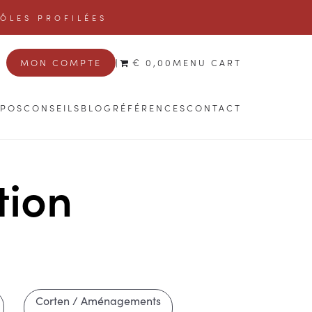
TÔLES PROFILÉES
MON COMPTE
|
€ 0,00
MENU CART
OPOS
CONSEILS
BLOG
RÉFÉRENCES
CONTACT
tion
Corten / Aménagements