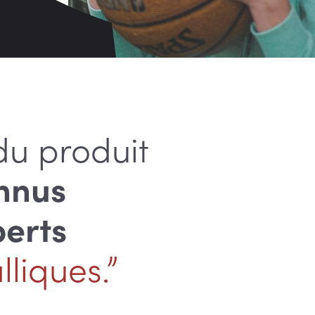
du produit
nnus
perts
liques.”