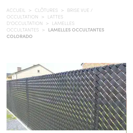
ACCUEIL
/
CLÔTURES
/
BRISE VUE /
OCCULTATION
/
LATTES
D'OCCULTATION
/
LAMELLES
OCCULTANTES
/
LAMELLES OCCULTANTES
COLORADO