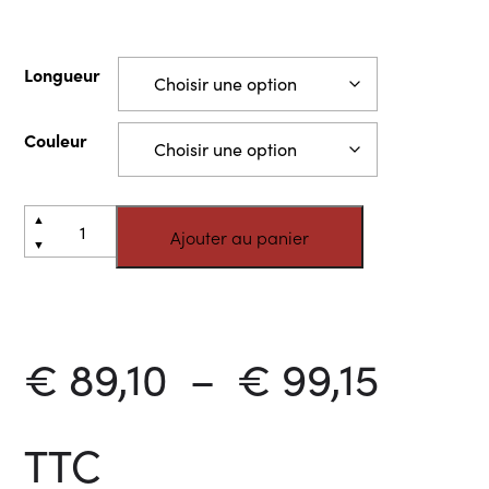
Longueur
Couleur
quantité
Alternative:
▲
Ajouter au panier
de
▼
Lamelles
occultantes
Colorado
Plag
€
89,10
–
€
99,15
de
TTC