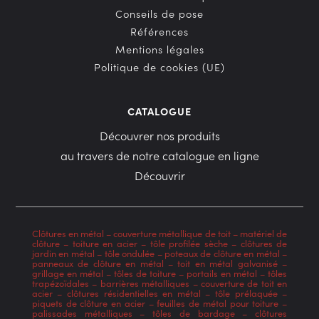
Conseils de pose
Références
Mentions légales
Politique de cookies (UE)
CATALOGUE
Découvrer nos produits
au travers de notre catalogue en ligne
Découvrir
Clôtures en métal
–
couverture métallique de toit
–
matériel de
clôture
–
toiture en acier
–
tôle profilée sèche
–
clôtures de
jardin en métal
–
tôle ondulée
–
poteaux de clôture en métal
–
panneaux de clôture en métal
–
toit en métal galvanisé
–
grillage en métal
–
tôles de toiture
–
portails en métal
–
tôles
trapézoïdales
–
barrières métalliques
–
couverture de toit en
acier
–
clôtures résidentielles en métal
–
tôle prélaquée
–
piquets de clôture en acier
–
feuilles de métal pour toiture
–
palissades métalliques
–
tôles de bardage
–
clôtures