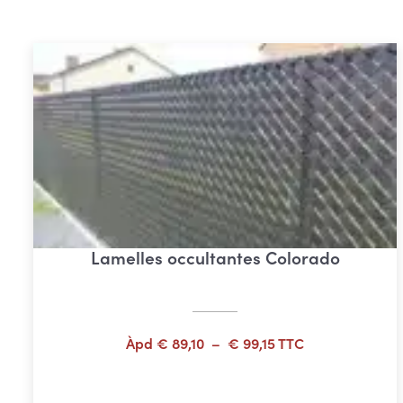
Lamelles occultantes Colorado
Plage
Àpd
€
89,10
–
€
99,15
TTC
de
prix :
Choix des options