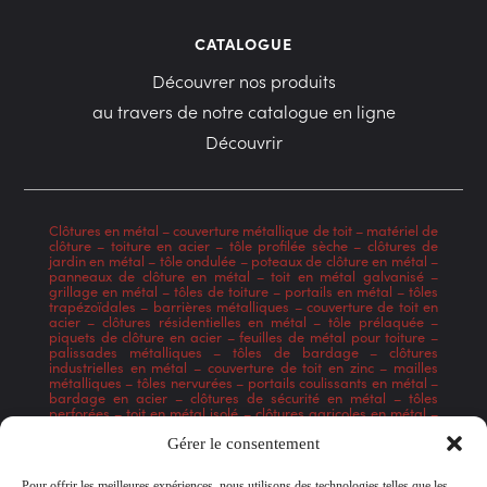
CATALOGUE
Découvrer nos produits
au travers de notre catalogue en ligne
Découvrir
Clôtures en métal
–
couverture métallique de toit
–
matériel de
clôture
–
toiture en acier
–
tôle profilée sèche
–
clôtures de
jardin en métal
–
tôle ondulée
–
poteaux de clôture en métal
–
panneaux de clôture en métal
–
toit en métal galvanisé
–
grillage en métal
–
tôles de toiture
–
portails en métal
–
tôles
trapézoïdales
–
barrières métalliques
–
couverture de toit en
acier
–
clôtures résidentielles en métal
–
tôle prélaquée
–
piquets de clôture en acier
–
feuilles de métal pour toiture
–
palissades métalliques
–
tôles de bardage
–
clôtures
industrielles en métal
–
couverture de toit en zinc
–
mailles
métalliques
–
tôles nervurées
–
portails coulissants en métal
–
bardage en acier
–
clôtures de sécurité en métal
–
tôles
perforées
–
toit en métal isolé
–
clôtures agricoles en métal
–
tôle laquée
–
poteaux de clôture en acier galvanisé
–
gouttières en métal
–
clôtures en acier inoxydable
–
tôles
Gérer le consentement
profilées
–
portails automatisés en métal
–
revêtement de toit
en aluminium
–
clôtures commerciales en métal
–
tôles en
Pour offrir les meilleures expériences, nous utilisons des technologies telles que les