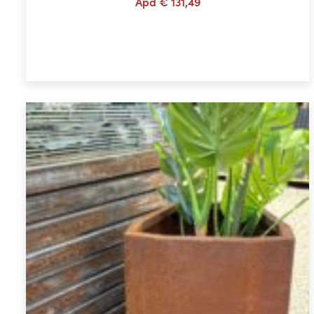
Àpd
€
131,49
Choix des options