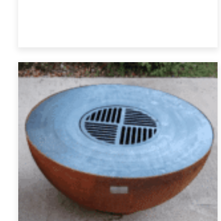
de
prix :
Choix des options
€ 87,98
à
€ 139,07