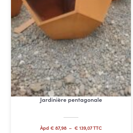
Jardinière pentagonale
Plage
Àpd
€
87,98
–
€
139,07
TTC