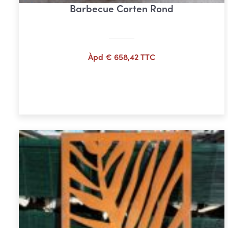
Barbecue Corten Rond
Àpd
€
658,42
TTC
Ajouter au panier