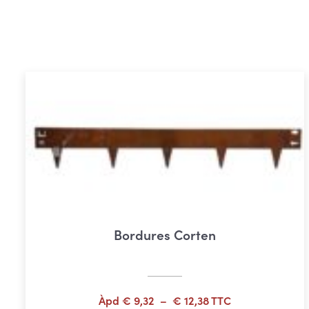
Bordures Corten
Plage
Àpd
€
9,32
–
€
12,38
TTC