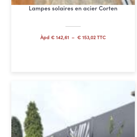
Lampes solaires en acier Corten
Plage
Àpd
€
142,61
–
€
153,02
TTC
de
prix :
Choix des options
€ 142,61
à
€ 153,02