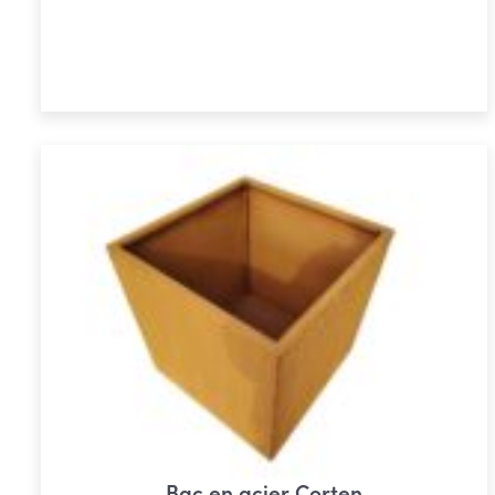
de
prix :
Choix des options
€ 9,32
à
€ 12,38
Bac en acier Corten