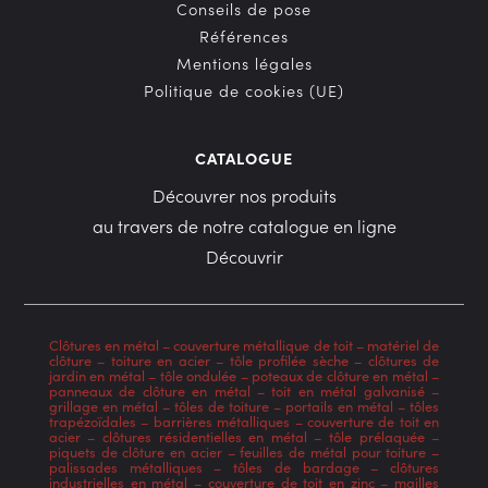
Conseils de pose
Références
Mentions légales
Politique de cookies (UE)
CATALOGUE
Découvrer nos produits
au travers de notre catalogue en ligne
Découvrir
Clôtures en métal
–
couverture métallique de toit
–
matériel de
clôture
–
toiture en acier
–
tôle profilée sèche
–
clôtures de
jardin en métal
–
tôle ondulée
–
poteaux de clôture en métal
–
panneaux de clôture en métal
–
toit en métal galvanisé
–
grillage en métal
–
tôles de toiture
–
portails en métal
–
tôles
trapézoïdales
–
barrières métalliques
–
couverture de toit en
acier
–
clôtures résidentielles en métal
–
tôle prélaquée
–
piquets de clôture en acier
–
feuilles de métal pour toiture
–
palissades métalliques
–
tôles de bardage
–
clôtures
industrielles en métal
–
couverture de toit en zinc
–
mailles