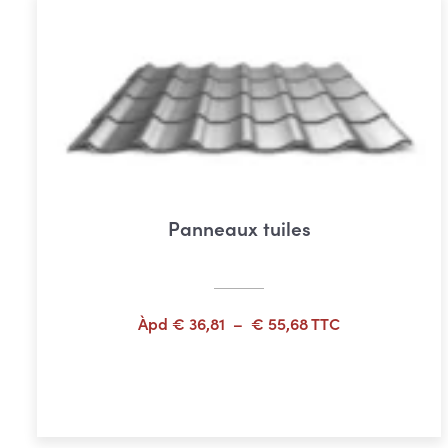
Panneaux tuiles
Plage
Àpd
€
36,81
–
€
55,68
TTC
de
prix :
Choix des options
€ 36,81
à