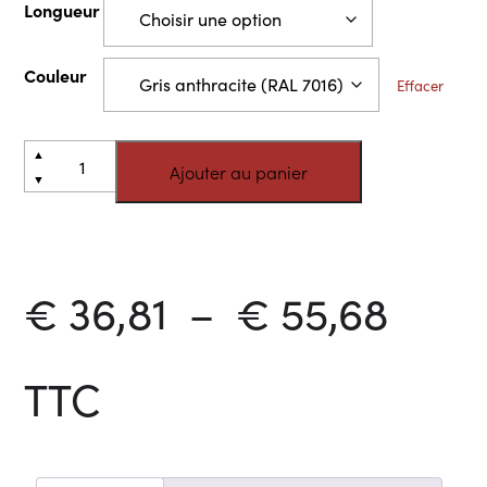
Longueur
Couleur
Effacer
quantité
Alternative:
▲
Ajouter au panier
de
▼
Panneaux
tuiles
Plag
€
36,81
–
€
55,68
de
TTC
prix :