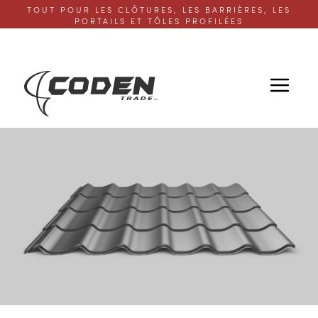
TOUT POUR LES CLÔTURES, LES BARRIÈRES, LES
PORTAILS ET TÔLES PROFILÉES