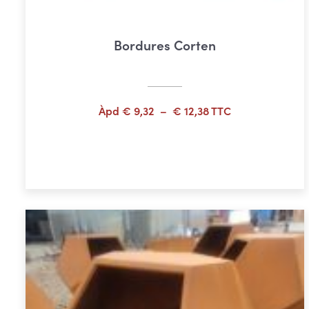
Bordures Corten
Plage
Àpd
€
9,32
–
€
12,38
TTC
de
prix :
Choix des options
€ 9,32
à
€ 12,38