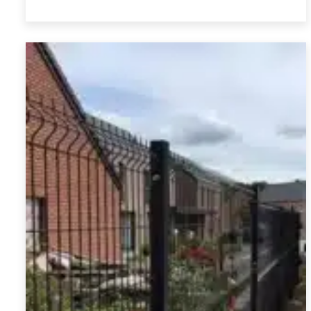
à
€ 43,20