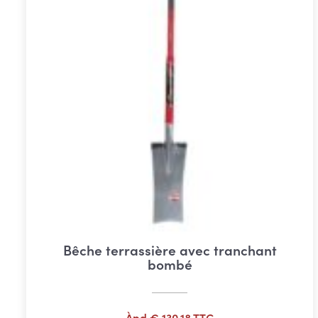
Bêche terrassière avec tranchant
bombé
Àpd
€
130,18
TTC