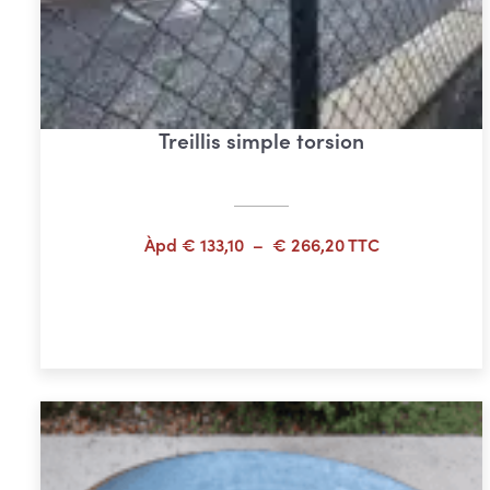
Treillis simple torsion
Plage
Àpd
€
133,10
–
€
266,20
TTC
de
prix :
Choix des options
€ 133,10
à
€ 266,20