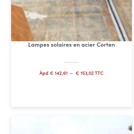
Lampes solaires en acier Corten
Plage
Àpd
€
142,61
–
€
153,02
TTC
de
prix :
Choix des options
€ 142,61
à
€ 153,02