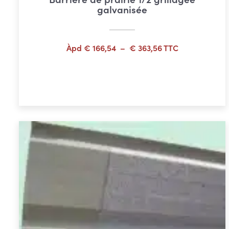
galvanisée
Plage
Àpd
€
166,54
–
€
363,56
TTC
de
prix :
Choix des options
€ 166,54
à
€ 363,56