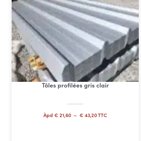
Tôles profilées gris clair
Plage
Àpd
€
21,60
–
€
43,20
TTC
de
prix :
Choix des options
€ 21,60