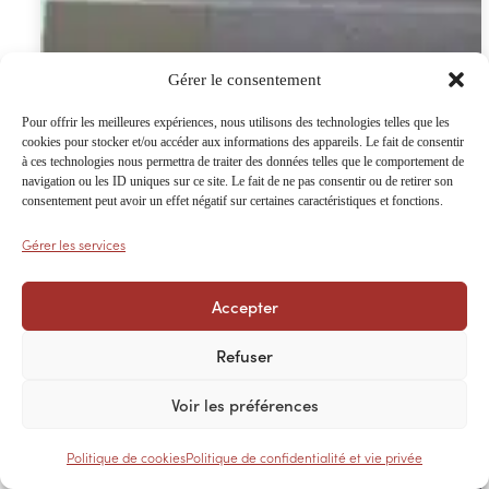
Gérer le consentement
Tôles profilées avec anti-condensation
Pour offrir les meilleures expériences, nous utilisons des technologies telles que les
cookies pour stocker et/ou accéder aux informations des appareils. Le fait de consentir
à ces technologies nous permettra de traiter des données telles que le comportement de
navigation ou les ID uniques sur ce site. Le fait de ne pas consentir ou de retirer son
consentement peut avoir un effet négatif sur certaines caractéristiques et fonctions.
Plage
Àpd
€
34,05
–
€
102,15
TTC
de
Gérer les services
prix :
Choix des options
€ 34,05
Accepter
à
Refuser
€ 102,15
Voir les préférences
Politique de cookies
Politique de confidentialité et vie privée