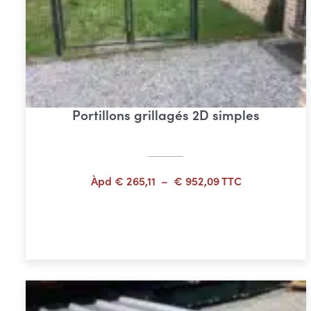
Portillons grillagés 2D simples
Plage
Àpd
€
265,11
–
€
952,09
TTC
de
prix :
Choix des options
€ 265,11
à
€ 952,09