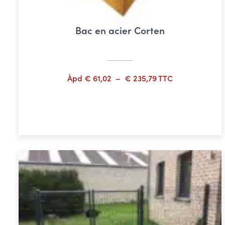
Bac en acier Corten
Plage
Àpd
€
61,02
–
€
235,79
TTC
de
prix :
Choix des options
€ 61,02
à
€ 235,79