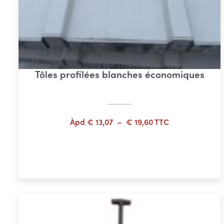
Tôles profilées blanches économiques
Plage
Àpd
€
13,07
–
€
19,60
TTC
de
prix :
Choix des options
€ 13,07
à
€ 19,60