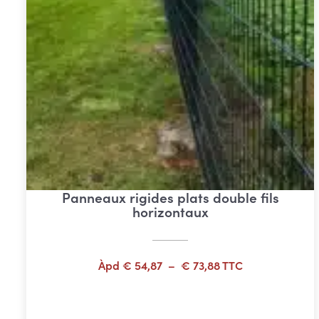
Panneaux rigides plats double fils
horizontaux
Plage
Àpd
€
54,87
–
€
73,88
TTC
de
prix :
Choix des options