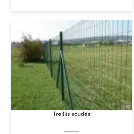
€ 54,87
à
€ 73,88
Treillis soudés