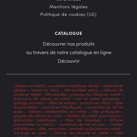
Mentions légales
Politique de cookies (UE)
CATALOGUE
Découvrer nos produits
au travers de notre catalogue en ligne
Découvrir
Clôtures en métal
–
couverture métallique de toit
–
matériel de
clôture
–
toiture en acier
–
tôle profilée sèche
–
clôtures de
jardin en métal
–
tôle ondulée
–
poteaux de clôture en métal
–
panneaux de clôture en métal
–
toit en métal galvanisé
–
grillage en métal
–
tôles de toiture
–
portails en métal
–
tôles
trapézoïdales
–
barrières métalliques
–
couverture de toit en
acier
–
clôtures résidentielles en métal
–
tôle prélaquée
–
piquets de clôture en acier
–
feuilles de métal pour toiture
–
palissades métalliques
–
tôles de bardage
–
clôtures
industrielles en métal
–
couverture de toit en zinc
–
mailles
métalliques
–
tôles nervurées
–
portails coulissants en métal
–
bardage en acier
–
clôtures de sécurité en métal
–
tôles
perforées
–
toit en métal isolé
–
clôtures agricoles en métal
–