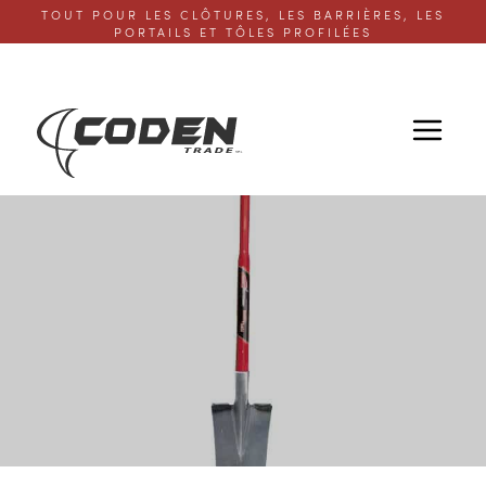
TOUT POUR LES CLÔTURES, LES BARRIÈRES, LES
PORTAILS ET TÔLES PROFILÉES