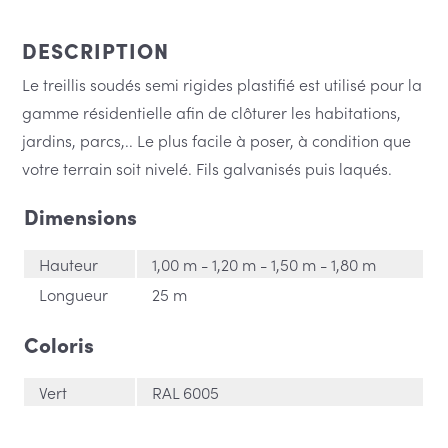
€ 8
DESCRIPTION
Le treillis soudés semi rigides plastifié est utilisé pour la
à
gamme résidentielle afin de clôturer les habitations,
jardins, parcs,.. Le plus facile à poser, à condition que
votre terrain soit nivelé. Fils galvanisés puis laqués.
€ 11
Dimensions
Hauteur
1,00 m - 1,20 m - 1,50 m - 1,80 m
Longueur
25 m
Coloris
Vert
RAL 6005