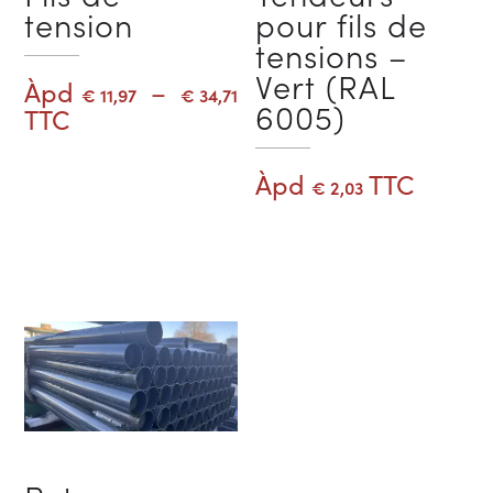
tension
pour fils de
tensions –
Vert (RAL
Plage
Àpd
–
€
11,97
€
34,71
6005)
de
TTC
prix :
€ 11,97
Àpd
TTC
Choix des options
€
2,03
à
€ 34,71
Ajouter au panier