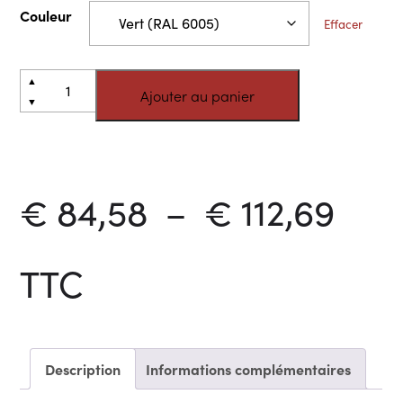
Couleur
Effacer
quantité
Alternative:
▲
Ajouter au panier
de
▼
Treillis
soudés
Pla
€
84,58
–
€
112,69
de
TTC
prix 
Description
Informations complémentaires