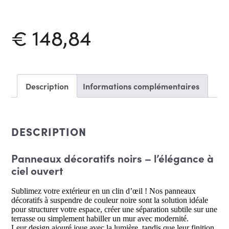
à
suspendre
noirs
€
148,84
Description
Informations complémentaires
DESCRIPTION
Panneaux décoratifs noirs – l’élégance à
ciel ouvert
Sublimez votre extérieur en un clin d’œil ! Nos panneaux
décoratifs à suspendre de couleur noire sont la solution idéale
pour structurer votre espace, créer une séparation subtile sur une
terrasse ou simplement habiller un mur avec modernité.
Leur design ajouré joue avec la lumière, tandis que leur finition