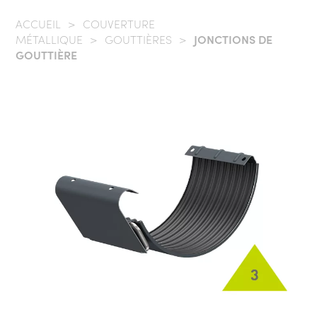
ACCUEIL
/
COUVERTURE
MÉTALLIQUE
/
GOUTTIÈRES
/
JONCTIONS DE
GOUTTIÈRE