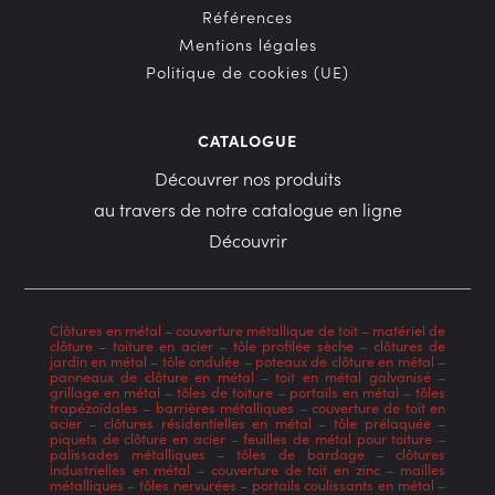
Références
Mentions légales
Politique de cookies (UE)
CATALOGUE
Découvrer nos produits
au travers de notre catalogue en ligne
Découvrir
Clôtures en métal
–
couverture métallique de toit
–
matériel de
clôture
–
toiture en acier
–
tôle profilée sèche
–
clôtures de
jardin en métal
–
tôle ondulée
–
poteaux de clôture en métal
–
panneaux de clôture en métal
–
toit en métal galvanisé
–
grillage en métal
–
tôles de toiture
–
portails en métal
–
tôles
trapézoïdales
–
barrières métalliques
–
couverture de toit en
acier
–
clôtures résidentielles en métal
–
tôle prélaquée
–
piquets de clôture en acier
–
feuilles de métal pour toiture
–
palissades métalliques
–
tôles de bardage
–
clôtures
industrielles en métal
–
couverture de toit en zinc
–
mailles
métalliques
–
tôles nervurées
–
portails coulissants en métal
–