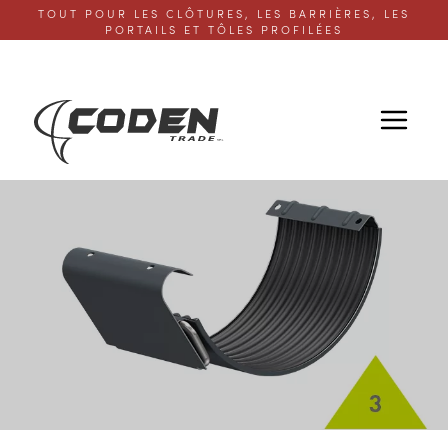
TOUT POUR LES CLÔTURES, LES BARRIÈRES, LES
PORTAILS ET TÔLES PROFILÉES