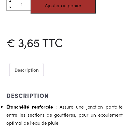
▲
Ajouter au panier
de
▼
Jonctions
de
gouttière
€
3,65
TTC
Description
DESCRIPTION
Étanchéité renforcée
: Assure une jonction parfaite
entre les sections de gouttières, pour un écoulement
optimal de l’eau de pluie.