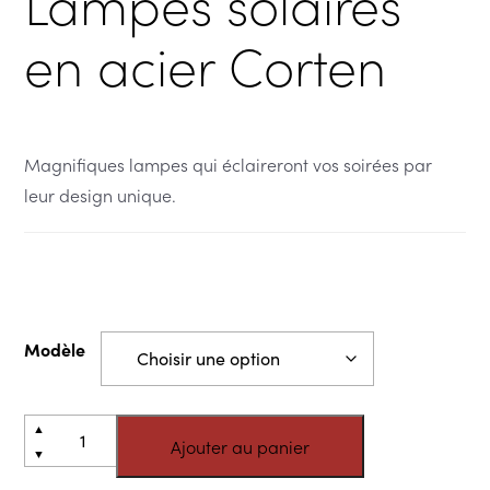
Lampes solaires
en acier Corten
Magnifiques lampes qui éclaireront vos soirées par
leur design unique.
Modèle
quantité
Alternative:
▲
Ajouter au panier
de
▼
Lampes