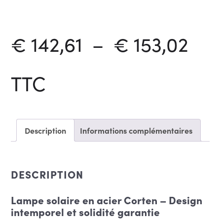
solaires
en
acier
Corten
Pla
€
142,61
–
€
153,02
de
TTC
prix
Description
Informations complémentaires
€ 1
DESCRIPTION
à
Lampe solaire en acier Corten – Design
intemporel et solidité garantie