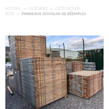
ACCUEIL
/
CLÔTURES
/
CLÔTURES EN
BOIS
/
PANNEAUX DOUGLAS DE RÉEMPLOI