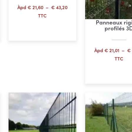
age
Plage
Àpd
€
21,60
–
€
43,20
de
TTC
Panneaux rig
 :
prix :
Choix des options
profilés 3
65,11
€ 21,60
à
52,09
€ 43,20
Àpd
€
21,01
–
€
TTC
Choix des opti