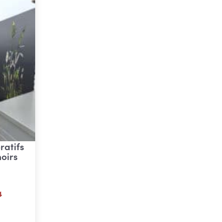
atifs
oirs
4