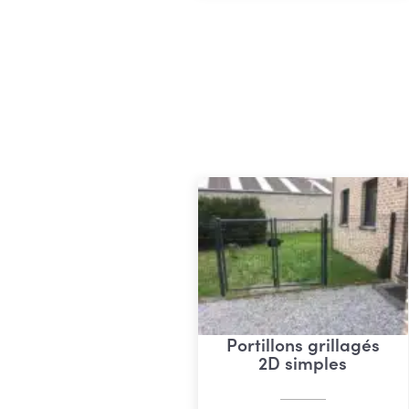
€ 12
Portillons grillagés
2D simples