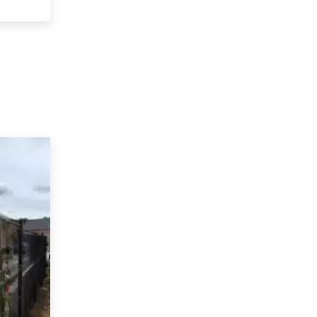
à
€ 235,79