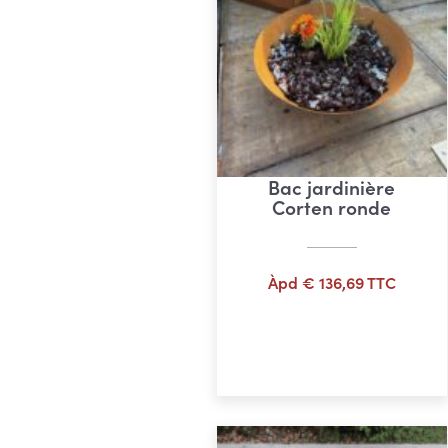
Bac jardinière
Corten ronde
Àpd
€
136,69
TTC
Ajouter au panier