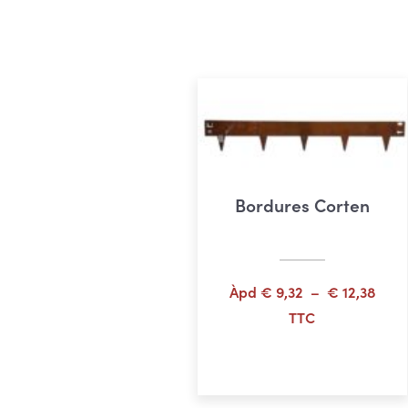
Bordures Corten
Plag
Àpd
€
9,32
–
€
12,38
de
TTC
prix :
Choix des options
€ 9,
à