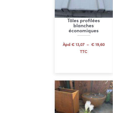
Tôles profilées
blanches
économiques
Plag
Àpd
€
13,07
–
€
19,60
de
TTC
prix 
Choix des options
€ 13
à
€ 19