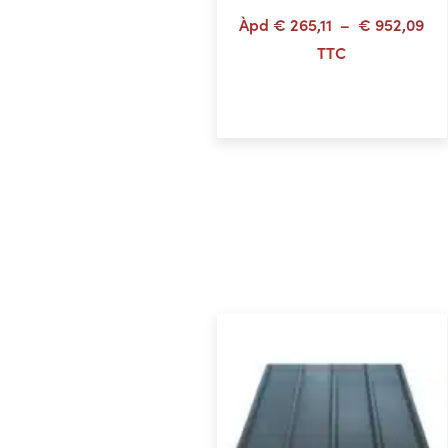
Pl
Àpd
€
265,11
–
€
952,09
de
TTC
prix
Choix des options
€ 2
à
€ 9