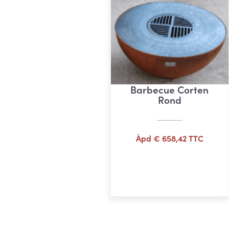
Barbecue Corten
Rond
Àpd
€
658,42
TTC
Ajouter au panier