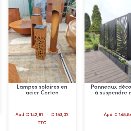
Lampes solaires en
Panneaux décor
acier Corten
à suspendre n
Plage
Àpd
€
142,61
–
€
153,02
Àpd
€
148,8
de
TTC
prix :