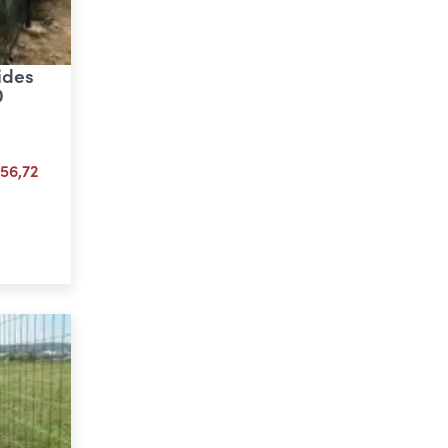
ides
D
Plage
56,72
de
prix :
ons
€ 21,01
à
€ 56,72