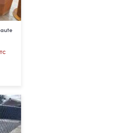
e
haute
TC
ier