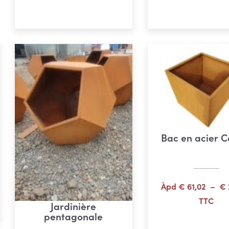
Choix des options
Choix des opti
€ 142,61
à
€ 153,02
Bac en acier C
e
Àpd
€
61,02
–
€
TTC
Jardinière
32
pentagonale
Choix des opti