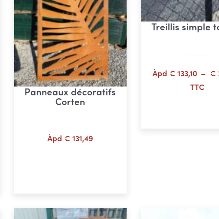
Treillis simple 
Àpd
€
133,10
–
€
TTC
Panneaux décoratifs
Corten
Choix des opti
Àpd
€
131,49
Choix des options