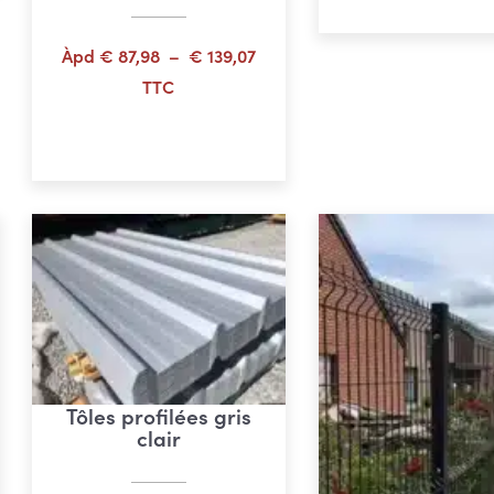
,38
Plage
Àpd
€
87,98
–
€
139,07
de
TTC
prix :
Choix des options
€ 87,98
à
€ 139,07
Tôles profilées gris
clair