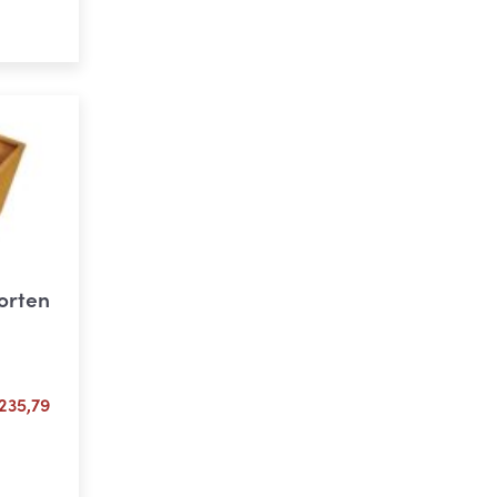
ons
orten
Plage
235,79
de
prix :
ons
€ 61,02