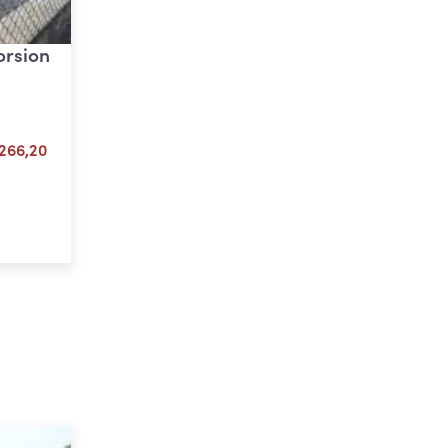
torsion
Plage
266,20
de
prix :
ons
€ 133,10
à
€ 266,20