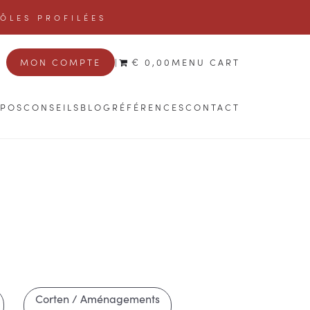
TÔLES PROFILÉES
MON COMPTE
|
€ 0,00
MENU CART
OPOS
CONSEILS
BLOG
RÉFÉRENCES
CONTACT
Corten / Aménagements