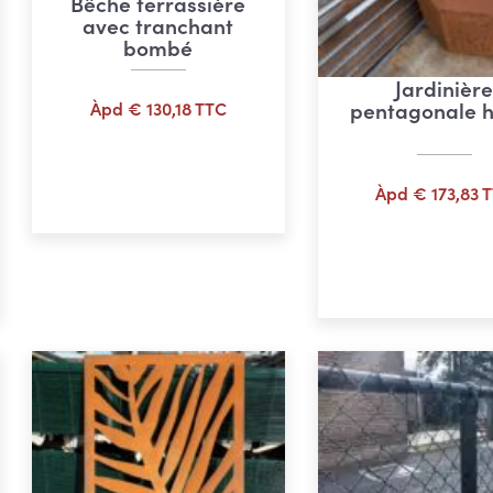
Bêche terrassière
avec tranchant
bombé
Jardinièr
pentagonale 
Àpd
€
130,18
TTC
Ajouter au panier
e
Àpd
€
173,83
T
:
Ajouter au pan
,07
,60