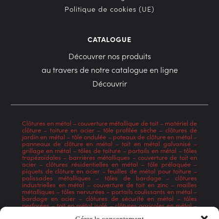
Politique de cookies (UE)
CATALOGUE
Découvrer nos produits
au travers de notre catalogue en ligne
Découvrir
Clôtures en métal
–
couverture métallique de toit
–
matériel de
clôture
–
toiture en acier
–
tôle profilée sèche
–
clôtures de
jardin en métal
–
tôle ondulée
–
poteaux de clôture en métal
–
panneaux de clôture en métal
–
toit en métal galvanisé
–
grillage en métal
–
tôles de toiture
–
portails en métal
–
tôles
trapézoïdales
–
barrières métalliques
–
couverture de toit en
acier
–
clôtures résidentielles en métal
–
tôle prélaquée
–
piquets de clôture en acier
–
feuilles de métal pour toiture
–
palissades métalliques
–
tôles de bardage
–
clôtures
industrielles en métal
–
couverture de toit en zinc
–
mailles
métalliques
–
tôles nervurées
–
portails coulissants en métal
–
bardage en acier
–
clôtures de sécurité en métal
–
tôles
perforées
–
toit en métal isolé
–
clôtures agricoles en métal
–
tôle laquée
–
poteaux de clôture en acier galvanisé
–
gouttières en métal
–
clôtures en acier inoxydable
–
tôles
Gérer le consentement