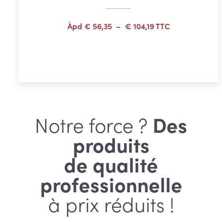
Plage
Àpd
€
56,35
–
€
104,19
TTC
de
prix :
Choix des options
€ 56,35
à
€ 104,19
Notre force ?
Des
produits
de qualité
professionnelle
à prix réduits !