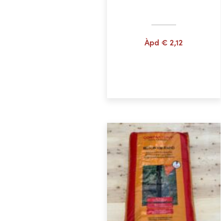
Àpd
€
2,12
Choix des options