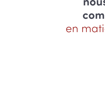
nou
comm
en mati