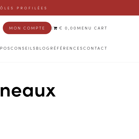
TÔLES PROFILÉES
MON COMPTE
|
€ 0,00
MENU CART
OPOS
CONSEILS
BLOG
RÉFÉRENCES
CONTACT
nneaux