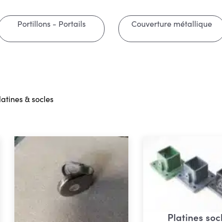
Portillons - Portails
Couverture métallique
latines & socles
Platines soc