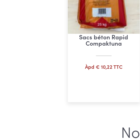
Sacs béton Rapid
Compaktuna
Àpd
€
10,22
TTC
Ajouter au panier
No