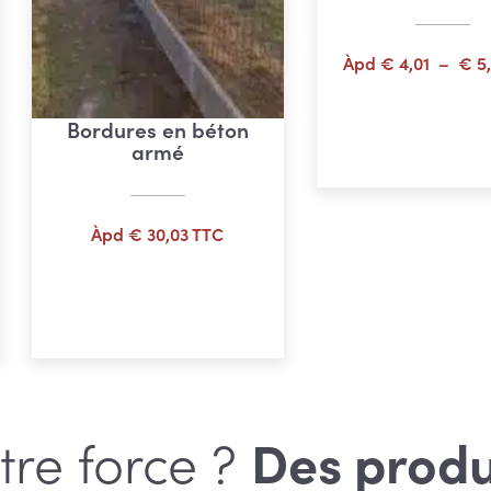
Àpd
€
4,01
–
€
5,
Bordures en béton
Choix des opti
armé
Àpd
€
30,03
TTC
Ajouter au panier
tre force ?
Des produ