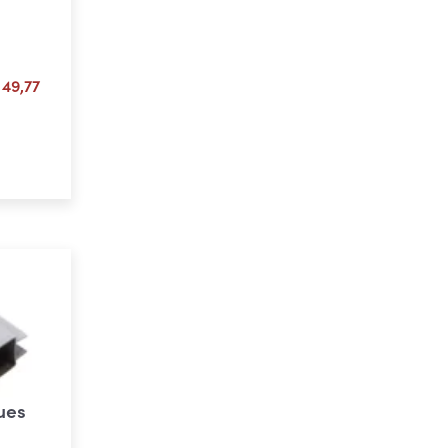
Plage
49,77
de
prix :
ons
€ 15,68
à
€ 49,77
ues