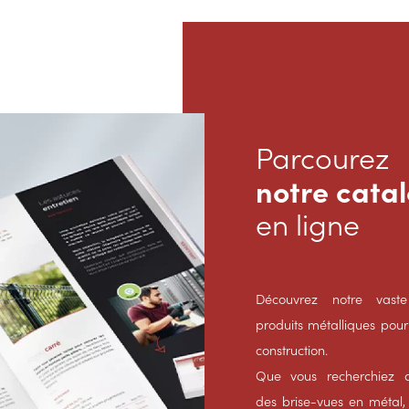
Parcourez
notre cata
en ligne
Découvrez notre va
produits métalliques pour 
construction.
Que vous recherchiez d
des brise-vues en métal,