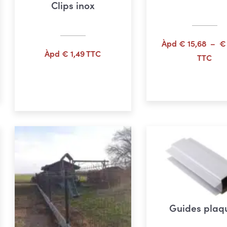
Clips inox
Àpd
€
15,68
–
€
Àpd
€
1,49
TTC
TTC
Choix des opti
Ajouter au panier
Guides plaq