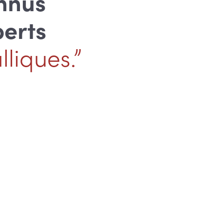
nnus
perts
liques.”