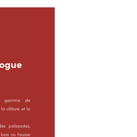
logue
ste gamme de
la clôture et la
es palissades,
 bois ou fausse