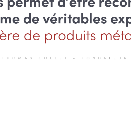
s permet d’être reco
e de véritables ex
ère de produits métal
THOMAS COLLET • FONDATEUR