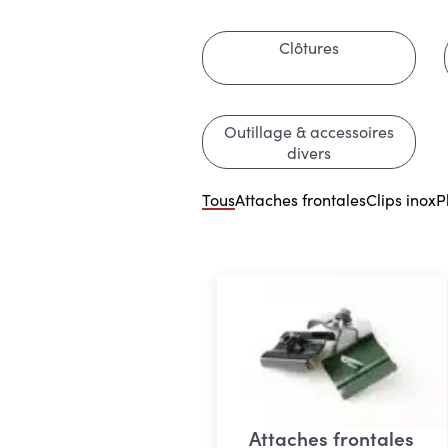
Clôtures
Outillage & accessoires
divers
Tous
Attaches frontales
Clips inox
P
Attaches frontales