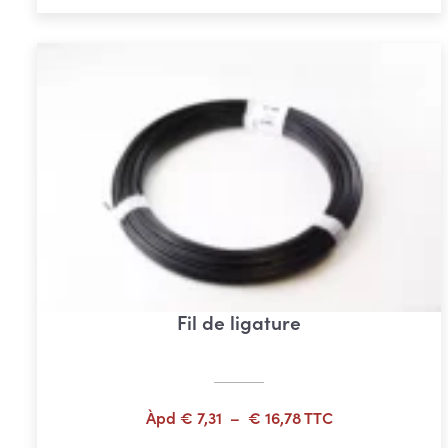
Fil de ligature
Plage
Àpd
€
7,31
–
€
16,78
TTC
de