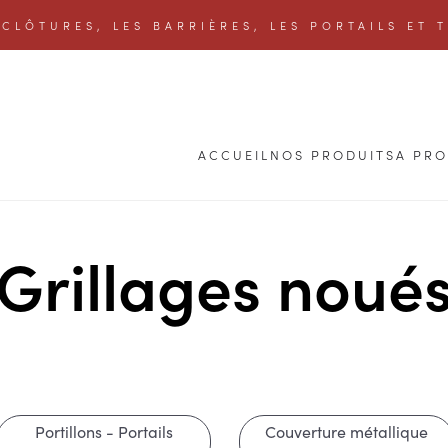
CLÔTURES, LES BARRIÈRES, LES PORTAILS ET 
ACCUEIL
NOS PRODUITS
A PR
Grillages noué
Portillons - Portails
Couverture métallique