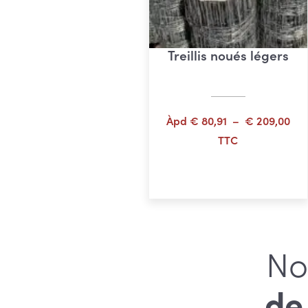
Treillis noués légers
Pla
Àpd
€
80,91
–
€
209,00
de
TTC
prix
Choix des options
€ 8
à
€ 2
No
de