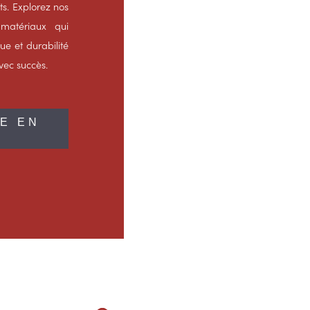
ts. Explorez nos
 matériaux qui
que et durabilité
avec succès.
E EN
E