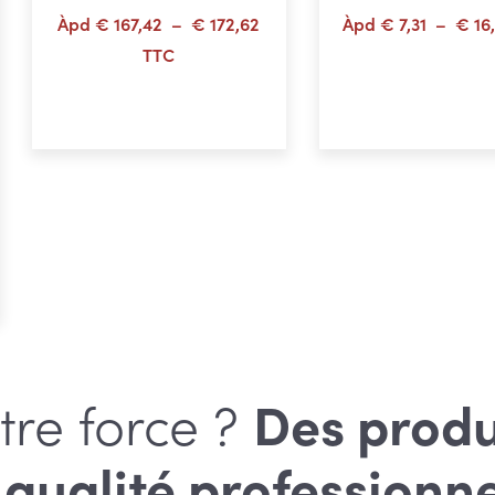
Plage
Àpd
€
167,42
–
€
172,62
Àpd
€
7,31
–
€
16
de
TTC
prix :
Choix des options
Choix des opti
€ 167,42
à
€ 172,62
ge
 :
0,91
09,00
tre force ?
Des produ
 qualité
professionne