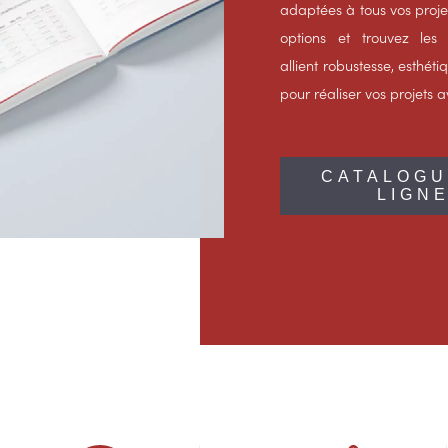
adaptées à tous vos proje
options et trouvez les
allient robustesse, esthéti
pour réaliser vos projets 
CATALOGU
LIGN