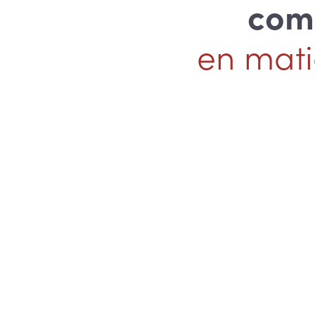
comm
en mati