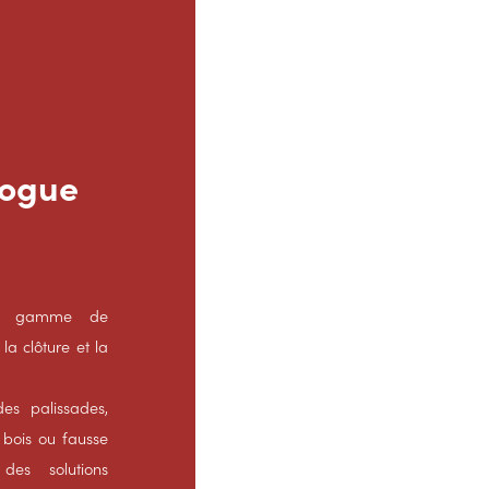
logue
ste gamme de
la clôture et la
es palissades,
 bois ou fausse
des solutions