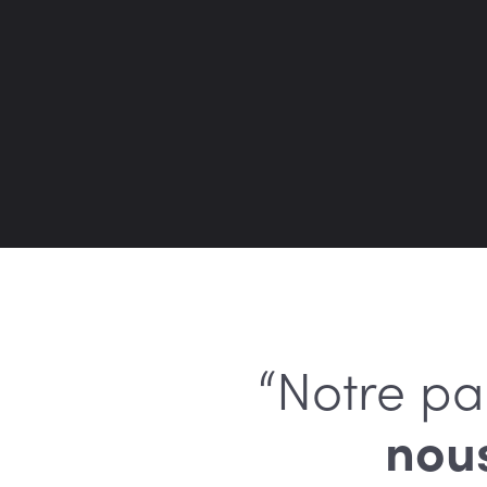
“Notre pa
nou