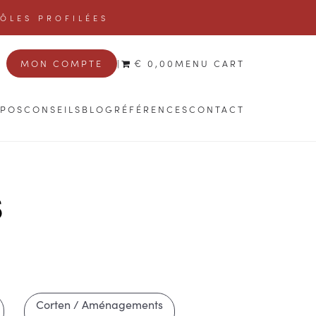
TÔLES PROFILÉES
MON COMPTE
|
€ 0,00
MENU CART
OPOS
CONSEILS
BLOG
RÉFÉRENCES
CONTACT
s
Corten / Aménagements