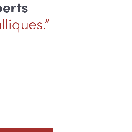
perts
liques.”