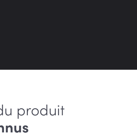
du produit
nnus