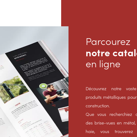
Parcourez
notre cata
en ligne
Découvrez notre va
produits métalliques pour 
construction.
Que vous recherchiez d
des brise-vues en métal,
haie, vous trouverez 