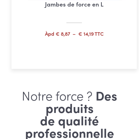
Jambes de force en L
Plage
Àpd
€
8,87
–
€
14,19
TTC
de
prix :
Choix des options
€ 8,87
à
€ 14,19
Notre force ?
Des
produits
de qualité
professionnelle