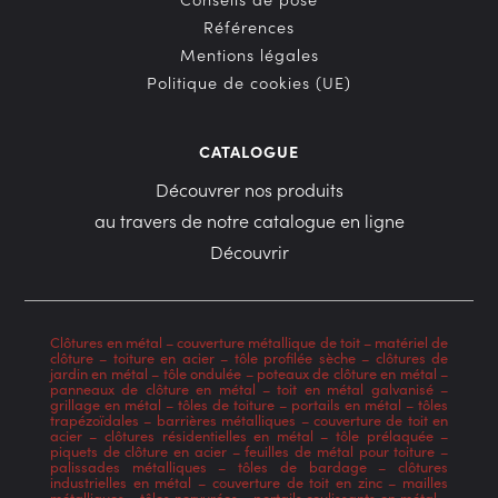
Références
Mentions légales
Politique de cookies (UE)
CATALOGUE
Découvrer nos produits
au travers de notre catalogue en ligne
Découvrir
Clôtures en métal
–
couverture métallique de toit
–
matériel de
clôture
–
toiture en acier
–
tôle profilée sèche
–
clôtures de
jardin en métal
–
tôle ondulée
–
poteaux de clôture en métal
–
panneaux de clôture en métal
–
toit en métal galvanisé
–
grillage en métal
–
tôles de toiture
–
portails en métal
–
tôles
trapézoïdales
–
barrières métalliques
–
couverture de toit en
acier
–
clôtures résidentielles en métal
–
tôle prélaquée
–
piquets de clôture en acier
–
feuilles de métal pour toiture
–
palissades métalliques
–
tôles de bardage
–
clôtures
industrielles en métal
–
couverture de toit en zinc
–
mailles
métalliques
–
tôles nervurées
–
portails coulissants en métal
–