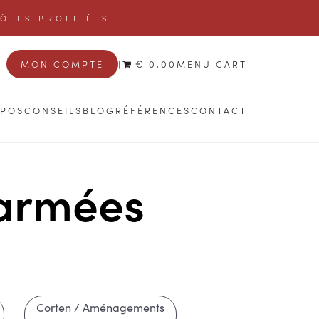
TÔLES PROFILÉES
MON COMPTE
|
€ 0,00
MENU CART
OPOS
CONSEILS
BLOG
RÉFÉRENCES
CONTACT
 armées
Corten / Aménagements