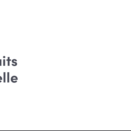
its
lle