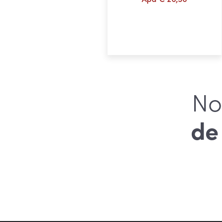
Choix des options
No
de