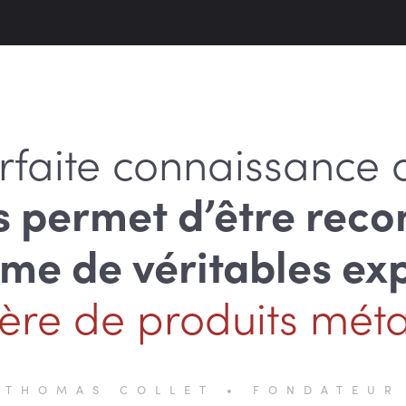
rfaite connaissance 
s permet d’être reco
e de véritables ex
ère de produits métal
THOMAS COLLET • FONDATEUR