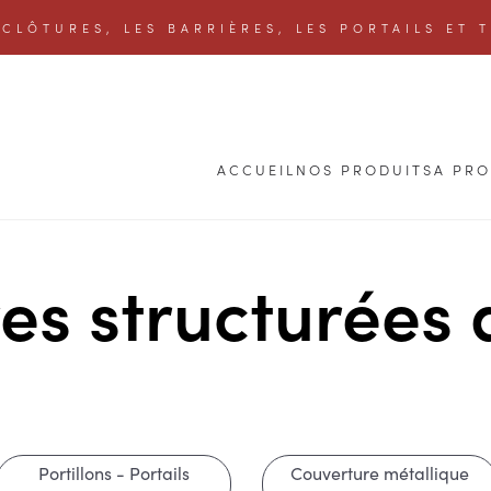
CLÔTURES, LES BARRIÈRES, LES PORTAILS ET 
ACCUEIL
NOS PRODUITS
A PR
es structurées
Portillons - Portails
Couverture métallique