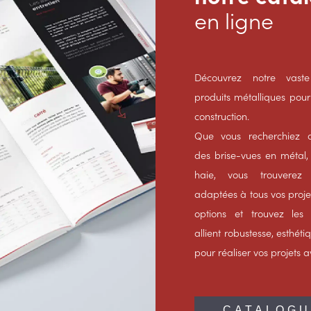
en ligne
Découvrez notre va
produits métalliques pour 
construction.
Que vous recherchiez d
des brise-vues en métal,
haie, vous trouverez 
adaptées à tous vos proje
options et trouvez les
allient robustesse, esthéti
pour réaliser vos projets 
CATALOGU