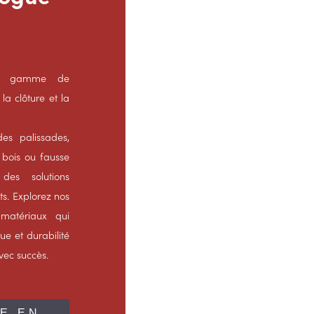
ste gamme de
la clôture et la
es palissades,
 bois ou fausse
des solutions
ts. Explorez nos
 matériaux qui
que et durabilité
avec succès.
E EN