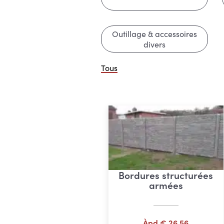
Outillage & accessoires
divers
Tous
Bordures structurées
armées
Àpd
€
26,56