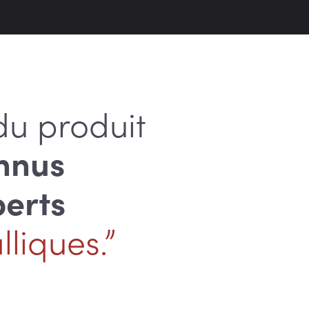
du produit
nnus
perts
liques.”