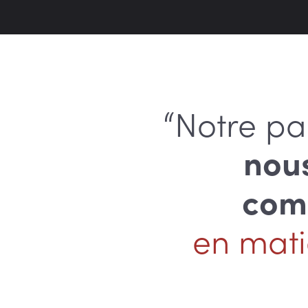
“Notre pa
nou
comm
en mati