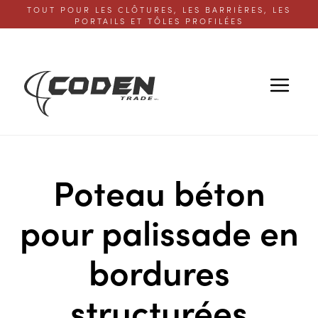
TOUT POUR LES CLÔTURES, LES BARRIÈRES, LES
PORTAILS ET TÔLES PROFILÉES
Poteau béton
pour palissade en
bordures
structurées