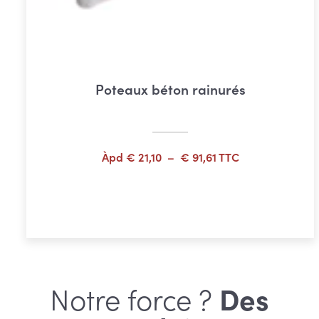
Poteaux béton rainurés
Plage
Àpd
€
21,10
–
€
91,61
TTC
de
prix :
Choix des options
€ 21,10
à
€ 91,61
Notre force ?
Des