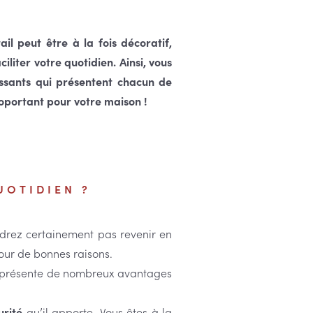
il peut être à la fois décoratif,
iliter votre quotidien. Ainsi, vous
lissants qui présentent chacun de
oportant pour votre maison !
UOTIDIEN ?
udrez certainement pas revenir en
our de bonnes raisons.
 présente de nombreux avantages
urité
qu’il apporte. Vous êtes à la