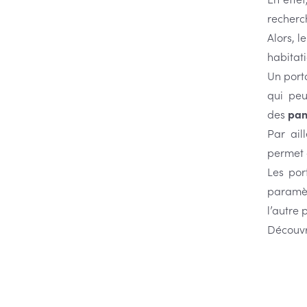
recherc
Alors, l
habitati
Un port
qui pe
des
pan
Par aill
permet d
Les por
paramèt
l’autre 
Découvr