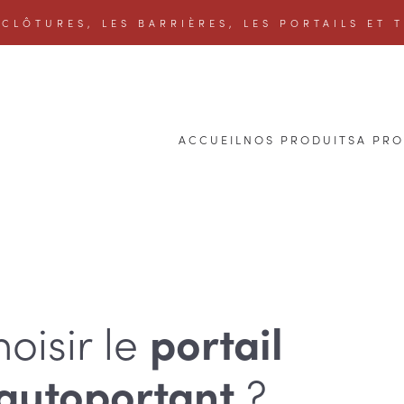
CLÔTURES, LES BARRIÈRES, LES PORTAILS ET 
ACCUEIL
NOS PRODUITS
A PR
oisir le
portail
?
autoportant