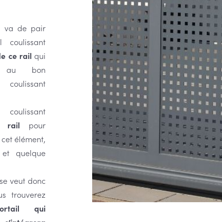
i va de pair
l coulissant
e ce rail
qui
re au bon
coulissant
oulissant
 rail
pour
 cet élément,
et quelque
 se veut donc
us trouverez
tail qui