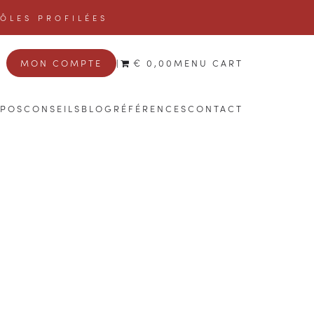
TÔLES PROFILÉES
MON COMPTE
|
€ 0,00
MENU CART
OPOS
CONSEILS
BLOG
RÉFÉRENCES
CONTACT