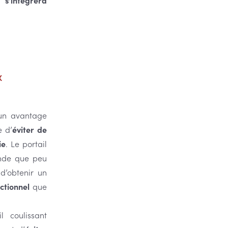
t
s’intégrera
X
’un avantage
e d’
éviter de
ie
. Le portail
ande que peu
d’obtenir un
ctionnel
que
l coulissant