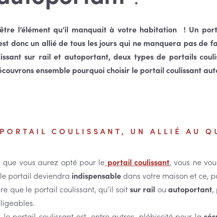
-être l’élément qu’il manquait à votre habitation ! Un porta
st donc un allié de tous les jours qui ne manquera pas de fac
lissant sur rail et autoportant, deux types de portails cou
couvrons ensemble pourquoi choisir le portail coulissant aut
 PORTAIL COULISSANT, UN ALLIÉ AU Q
s que vous aurez opté pour le
portail coulissant
, vous ne vo
 le portail deviendra
indispensable
dans votre maison et ce, p
dire que le portail coulissant, qu’il soit
sur rail
ou
autoportant
,
ligeables.
, le portail coulissant est, entre autres, plébiscité pour la
séc