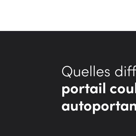
Quelles dif
portail cou
autoporta