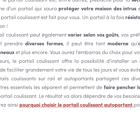
he d’un portail qui saura
protéger votre maison des intrus
e
e portail coulissant est fait pour vous. Un portail à la fois
résist
on !
ail coulissant peut également
varier selon vos goûts
, vos pré
ut prendre
diverses formes
, il peut être tant
moderne
qu’
neaux
et plus encore. Vous aurez l’embarras du choix pour votr
eurs, le portail coulissant offre la possibilité d’installer un
e faciliter grandement votre vie de tous les jours et vous évite 
tails coulissants sur rail et autoportants partagent ces div
res essentiels les séparent et permettent de
faire pencher l
portail coulissant. Le résultat va alors dépendre de vos besoins
ez ainsi
pourquoi choisir le portail coulissant autoportant
po