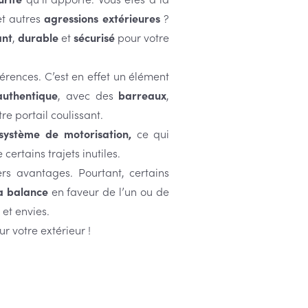
t autres
agressions extérieures
?
ant
,
durable
et
sécurisé
pour votre
férences. C’est en effet un élément
authentique
, avec des
barreaux
,
e portail coulissant.
système de motorisation,
ce qui
certains trajets inutiles.
ers avantages. Pourtant, certains
a balance
en faveur de l’un ou de
 et envies.
ur votre extérieur !