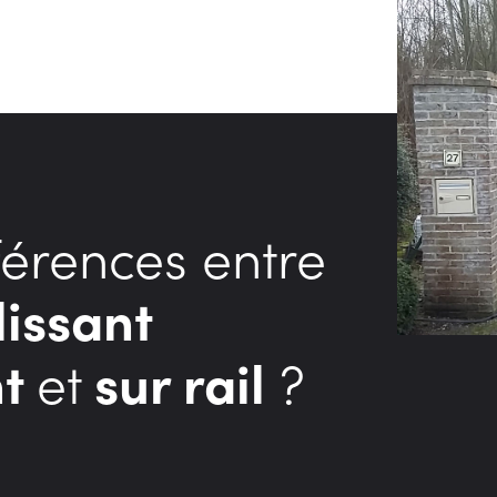
férences entre
lissant
et
?
nt
sur rail