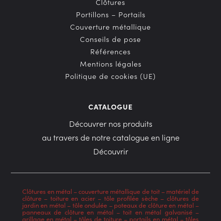
Clôtures
Portillons – Portails
Couverture métallique
Conseils de pose
Références
Mentions légales
Politique de cookies (UE)
CATALOGUE
Découvrer nos produits
au travers de notre catalogue en ligne
Découvrir
Clôtures en métal
–
couverture métallique de toit
–
matériel de
clôture
–
toiture en acier
–
tôle profilée sèche
–
clôtures de
jardin en métal
–
tôle ondulée
–
poteaux de clôture en métal
–
panneaux de clôture en métal
–
toit en métal galvanisé
–
grillage en métal
–
tôles de toiture
–
portails en métal
–
tôles