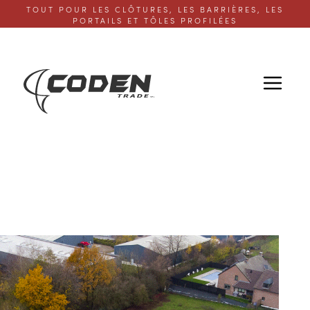
TOUT POUR LES CLÔTURES, LES BARRIÈRES, LES
PORTAILS ET TÔLES PROFILÉES