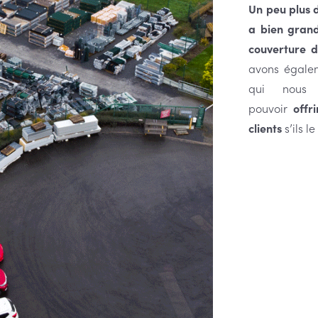
Un peu plus d
a bien grand
couverture d
avons égale
qui nous 
pouvoir
offri
clients
s’ils l