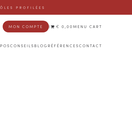
TÔLES PROFILÉES
MON COMPTE
|
€ 0,00
MENU CART
OPOS
CONSEILS
BLOG
RÉFÉRENCES
CONTACT