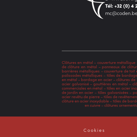
Tél: +32 (0) 4
mc@coden.b
Clôtures en métal
–
couverture métallique 
de clôture en métal
–
panneaux de clôtur
barrières métalliques
–
couverture de toit 
palissades métalliques
–
tôles de bardag
en métal
–
bardage en acier
–
clôtures de
acier galvanisé
–
gouttières en métal
–
cl
commerciales en métal
–
tôles en acier in
de jardin en acier
–
tôles galvanisées
–
po
acier revêtu de pierre
–
tôles de revêtemen
clôture en acier inoxydable
–
tôles de bar
en cuivre
–
clôtures ornement
Cookies