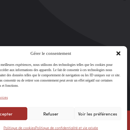
Gérer le consentement
de jardin en métal
–
tôle ondulée
–
poteaux
–
portails en métal
–
tôles trapézoïdales
–
s meilleures expériences, nous utilisons des technologies telles que les cookies pour
e en acier
–
feuilles de métal pour toiture
–
accéder aux informations des appareils. Le fait de consentir à ces technologies nous
ques
–
tôles nervurées
–
portails coulissants
 métal
–
tôle laquée
–
poteaux de clôture en
raiter des données telles que le comportement de navigation ou les ID uniques sur ce site.
revêtement de toit en aluminium
–
clôtures
pas consentir ou de retirer son consentement peut avoir un effet négatif sur certaines
luminium
–
bardeaux métalliques
–
clôtures
s et fonctions.
–
clôtures de sécurité résidentielles
–
toit en
e
–
couverture de toit en cuivre
–
poteaux de
té en métal
–
toit en acier inoxydable
–
tôles
rvices
ure de toit en acier inoxydable
cepter
Refuser
Voir les préférences
Confidentialité
Politique de cookies
Politique de confidentialité et vie privée