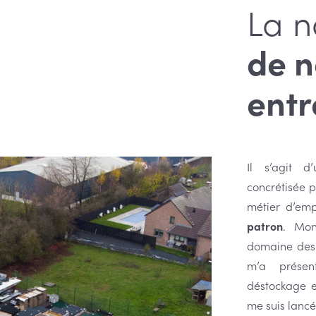
La n
de n
entr
Il s’agit d
concrétisée pe
métier d’em
patron
. Mon
domaine des s
m’a présen
déstockage e
me suis lancé