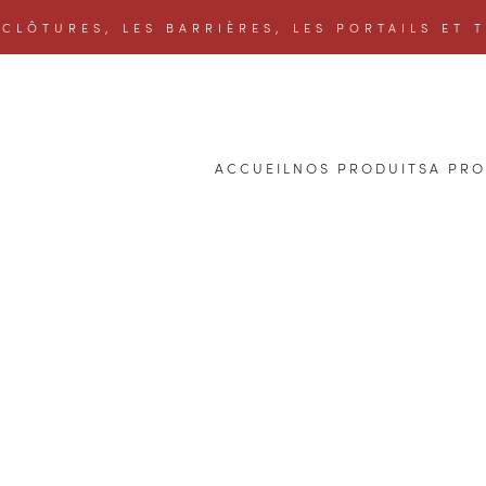
CLÔTURES, LES BARRIÈRES, LES PORTAILS ET 
ACCUEIL
NOS PRODUITS
A PR