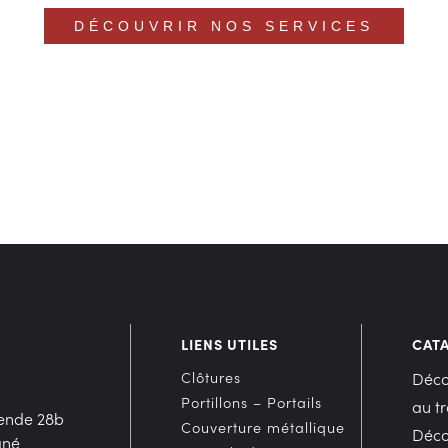
DÉCOUVRIR NOS SERVICES
LIENS UTILES
CAT
Clôtures
Déco
Portillons – Portails
au t
ende 28b
Couverture métallique
Déco
gné