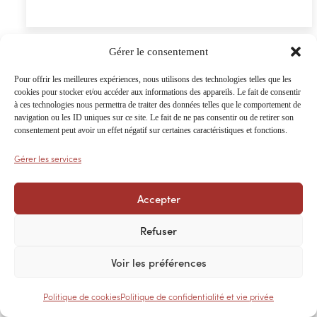
€ 84,58
à
€ 112,69
Gérer le consentement
Pour offrir les meilleures expériences, nous utilisons des technologies telles que les
cookies pour stocker et/ou accéder aux informations des appareils. Le fait de consentir
à ces technologies nous permettra de traiter des données telles que le comportement de
navigation ou les ID uniques sur ce site. Le fait de ne pas consentir ou de retirer son
consentement peut avoir un effet négatif sur certaines caractéristiques et fonctions.
Gérer les services
Accepter
Refuser
Voir les préférences
Barrière de prairie 1/2 grillagée
galvanisée
Politique de cookies
Politique de confidentialité et vie privée