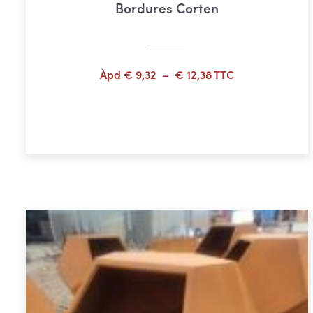
Bordures Corten
Plage
Àpd
€
9,32
–
€
12,38
TTC
de
prix :
Choix des options
€ 9,32
à
€ 12,38