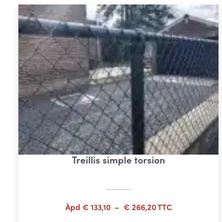
Treillis simple torsion
Plage
Àpd
€
133,10
–
€
266,20
TTC
de