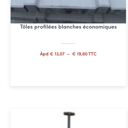
Tôles profilées blanches économiques
Plage
Àpd
€
13,07
–
€
19,60
TTC
de
prix :
Choix des options
€ 13,07
à
€ 19,60