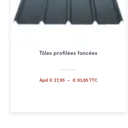
Tôles profilées foncées
Plage
Àpd
€
27,95
–
€
83,85
TTC
de
prix :
Choix des options
€ 27,95
à
€ 83,85