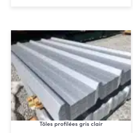
à
€ 952,09
Tôles profilées gris clair