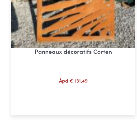
Panneaux décoratifs Corten
Àpd
€
131,49
Choix des options