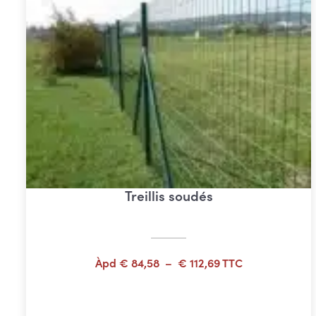
Treillis soudés
Plage
Àpd
€
84,58
–
€
112,69
TTC
de
prix :
Choix des options