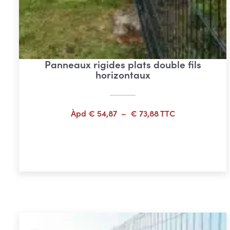
Panneaux rigides plats double fils
horizontaux
Plage
Àpd
€
54,87
–
€
73,88
TTC
de
prix :
Choix des options
€ 54,87
à
€ 73,88