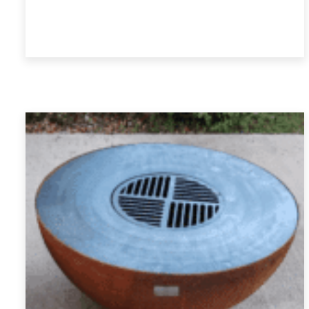
prix :
Choix des options
€ 133,10
à
€ 266,20