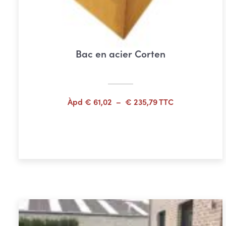
Bac en acier Corten
Plage
Àpd
€
61,02
–
€
235,79
TTC
de
prix :
Choix des options
€ 61,02
à
€ 235,79