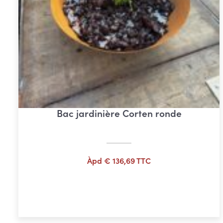
Bac jardinière Corten ronde
Àpd
€
136,69
TTC
Ajouter au panier