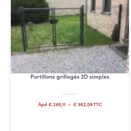
Portillons grillagés 2D simples
Plage
Àpd
€
265,11
–
€
952,09
TTC
de
prix :
Choix des options
€ 265,11