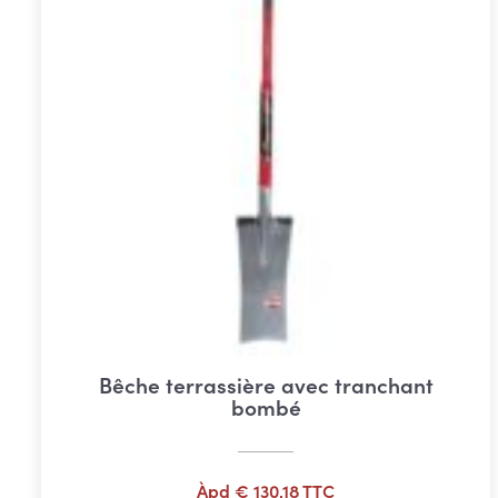
Bêche terrassière avec tranchant
bombé
Àpd
€
130,18
TTC