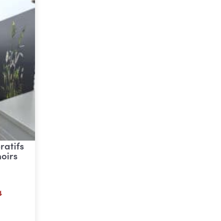
atifs
oirs
4