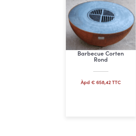
Barbecue Corten
Rond
Àpd
€
658,42
TTC
Ajouter au panier