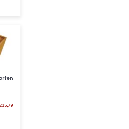
ons
orten
Plage
235,79
de
prix :
ons
€ 61,02