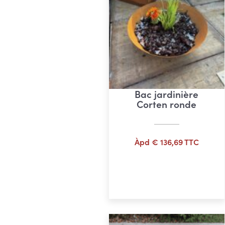
Bac jardinière
Corten ronde
Àpd
€
136,69
TTC
Ajouter au panier