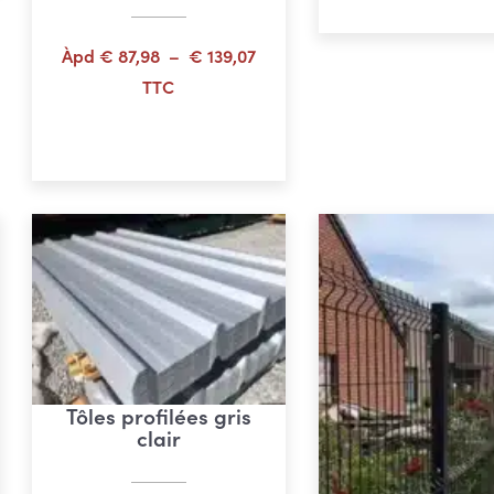
,38
Plage
Àpd
€
87,98
–
€
139,07
de
TTC
prix :
Choix des options
€ 87,98
à
€ 139,07
Tôles profilées gris
clair