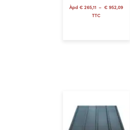
Pl
Àpd
€
265,11
–
€
952,09
de
TTC
prix
Choix des options
€ 2
à
€ 9