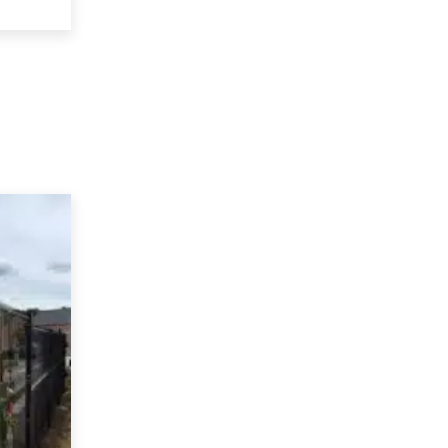
à
€ 235,79