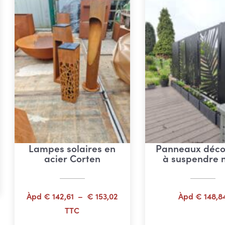
Lampes solaires en
Panneaux décor
acier Corten
à suspendre n
Plage
Àpd
€
142,61
–
€
153,02
Àpd
€
148,8
de
TTC
prix :