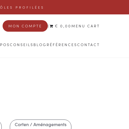
TÔLES PROFILÉES
MON COMPTE
|
€ 0,00
MENU CART
OPOS
CONSEILS
BLOG
RÉFÉRENCES
CONTACT
Corten / Aménagements