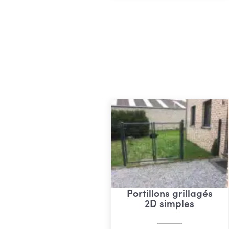
€ 12
Portillons grillagés
2D simples