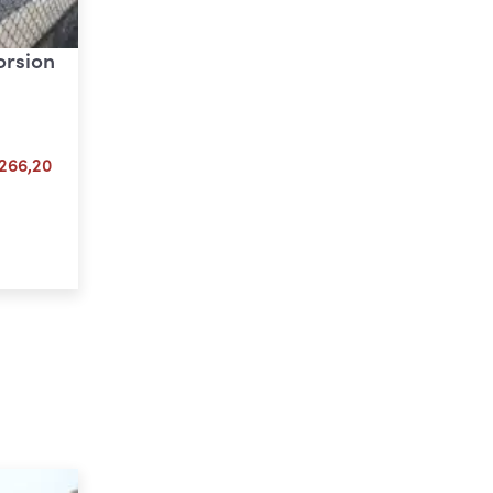
torsion
Plage
266,20
de
prix :
ons
€ 133,10
à
€ 266,20