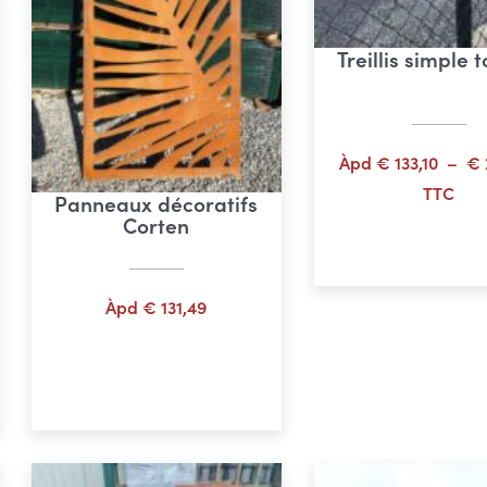
Treillis simple 
Àpd
€
133,10
–
€
TTC
Panneaux décoratifs
Corten
Choix des opti
Àpd
€
131,49
Choix des options