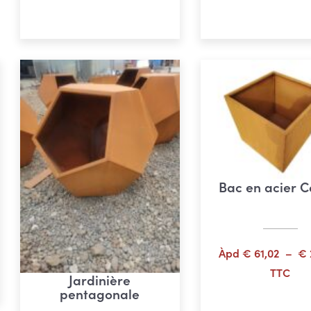
Choix des options
Choix des opti
€ 142,61
à
€ 153,02
Bac en acier C
e
Àpd
€
61,02
–
€
TTC
Jardinière
32
pentagonale
Choix des opti