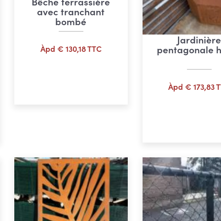
Bêche terrassière
avec tranchant
bombé
Jardinièr
pentagonale 
Àpd
€
130,18
TTC
Ajouter au panier
e
Àpd
€
173,83
T
:
Ajouter au pan
,07
,60