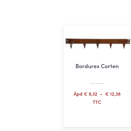
Bordures Corten
Plag
Àpd
€
9,32
–
€
12,38
de
TTC
prix :
Choix des options
€ 9,
à