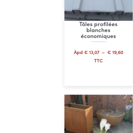
Tôles profilées
blanches
économiques
Plag
Àpd
€
13,07
–
€
19,60
de
TTC
prix 
Choix des options
€ 13
à
€ 19