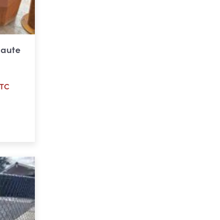
e
haute
TC
ier