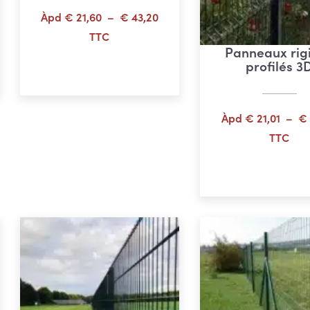
age
Plage
Àpd
€
21,60
–
€
43,20
de
TTC
Panneaux rig
 :
prix :
Choix des options
profilés 3
65,11
€ 21,60
à
52,09
€ 43,20
Àpd
€
21,01
–
€
TTC
Choix des opti