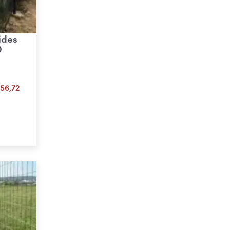
ides
D
Plage
56,72
de
prix :
ons
€ 21,01
à
€ 56,72