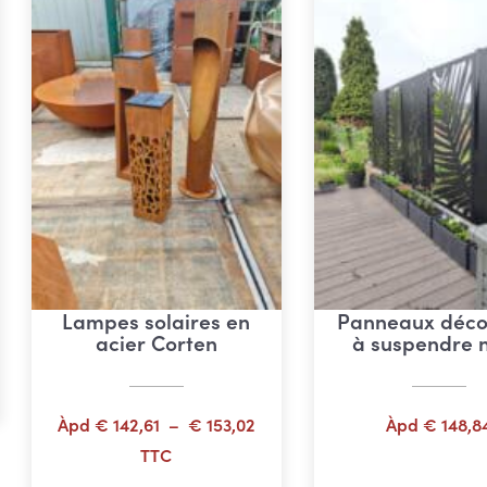
Lampes solaires en
Panneaux décor
acier Corten
à suspendre n
Plage
Àpd
€
142,61
–
€
153,02
Àpd
€
148,8
de
TTC
prix :