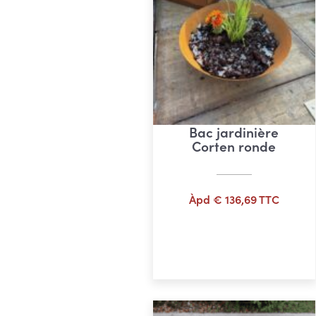
Bac jardinière
Corten ronde
Àpd
€
136,69
TTC
Ajouter au panier