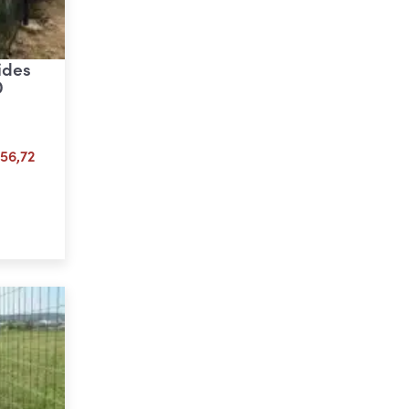
ides
D
Plage
56,72
de
prix :
ons
€ 21,01
à
€ 56,72