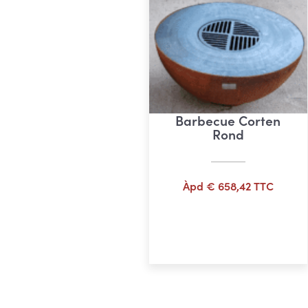
Barbecue Corten
Rond
Àpd
€
658,42
TTC
Ajouter au panier