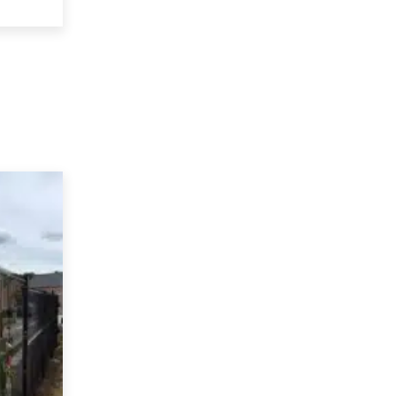
à
€ 235,79