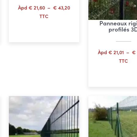
age
Plage
Àpd
€
21,60
–
€
43,20
de
TTC
Panneaux rig
 :
prix :
Choix des options
profilés 3
65,11
€ 21,60
à
52,09
€ 43,20
Àpd
€
21,01
–
€
TTC
Choix des opti