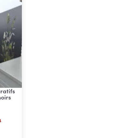
atifs
oirs
4