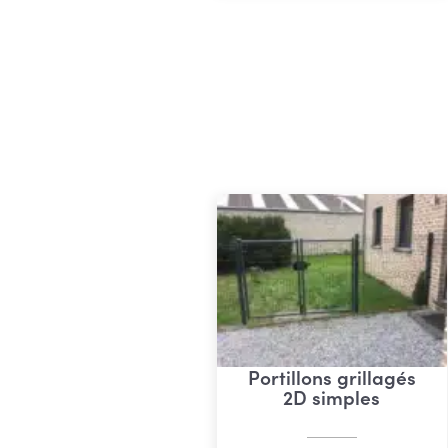
€ 12
Portillons grillagés
2D simples