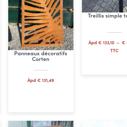
Treillis simple 
Àpd
€
133,10
–
€
TTC
Panneaux décoratifs
Corten
Choix des opti
Àpd
€
131,49
Choix des options