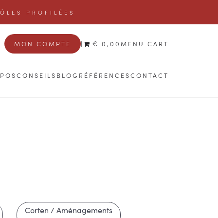
TÔLES PROFILÉES
MON COMPTE
|
€ 0,00
MENU CART
OPOS
CONSEILS
BLOG
RÉFÉRENCES
CONTACT
Corten / Aménagements