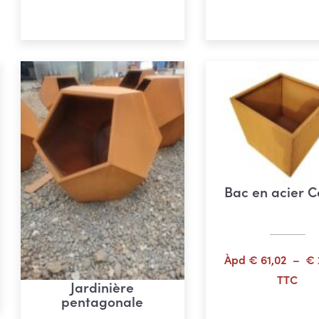
Choix des options
Choix des opti
€ 142,61
à
€ 153,02
Bac en acier C
e
Àpd
€
61,02
–
€
TTC
Jardinière
32
pentagonale
Choix des opti