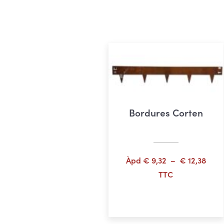
Bordures Corten
Plag
Àpd
€
9,32
–
€
12,38
de
TTC
prix :
Choix des options
€ 9,
à