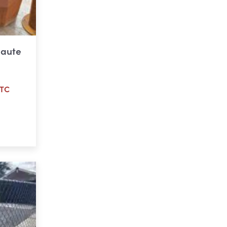
e
haute
TC
ier