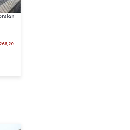
torsion
Plage
266,20
de
prix :
ons
€ 133,10
à
€ 266,20