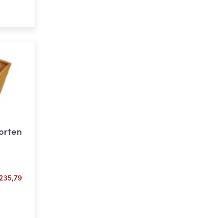
ons
orten
Plage
235,79
de
prix :
ons
€ 61,02