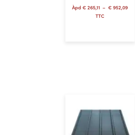
Pl
Àpd
€
265,11
–
€
952,09
de
TTC
prix
Choix des options
€ 2
à
€ 9