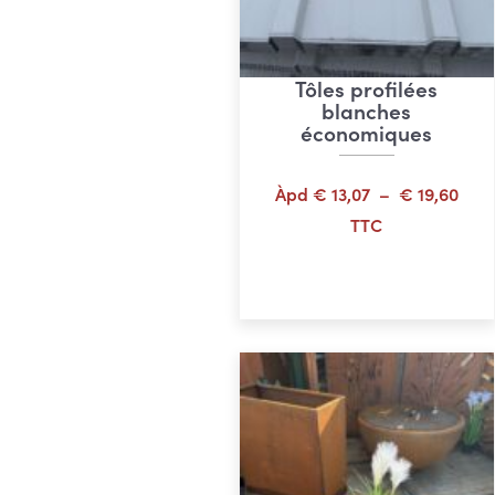
Tôles profilées
blanches
économiques
Plag
Àpd
€
13,07
–
€
19,60
de
TTC
prix 
Choix des options
€ 13
à
€ 19