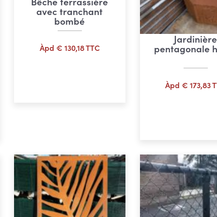
Bêche terrassière
avec tranchant
bombé
Jardinièr
pentagonale 
Àpd
€
130,18
TTC
Ajouter au panier
e
Àpd
€
173,83
T
:
Ajouter au pan
,07
,60