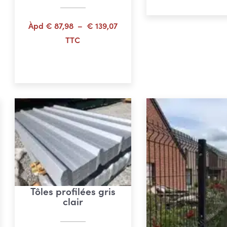
,38
Plage
Àpd
€
87,98
–
€
139,07
de
TTC
prix :
Choix des options
€ 87,98
à
€ 139,07
Tôles profilées gris
clair